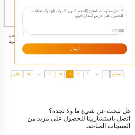
0/1000
زينة عيد الميلاد الراتنج اليدوية
ملحقات دينية OEM، صليب
الجديدة، شخصيات دينية بنمط
جداري من الراتنج لشخصية
الزيتون، مجموعة شخصيات
يسوع المسيح، صليب
إرسال
رومانية لتمثيل المهد
كاثوليكي، تمثال صغير لصليب
يسوع
...
...
السابق
1
7
8
9
10
11
14
التالي
هل تبحث عن شيءٍ ما ولا تجده؟
اتصل باستشاريينا للحصول على مزيد من
المنتجات المتاحة.