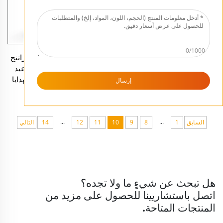
0/1000
تمثال يسوع الطفل من الراتنج
تمثال يسوع الطفل من الراتنج
مع مهد بالجملة، نحت ديني
لديكور مشهد المهد في عيد
لطفل يسوع لديكور مشهد
الميلاد مع مهد لتقديمه كهدايا
إرسال
المهد في عيد الميلاد والتبرعات
دينية وزينة الأعياد
الدينية
...
...
السابق
1
8
9
10
11
12
14
التالي
هل تبحث عن شيءٍ ما ولا تجده؟
اتصل باستشاريينا للحصول على مزيد من
المنتجات المتاحة.