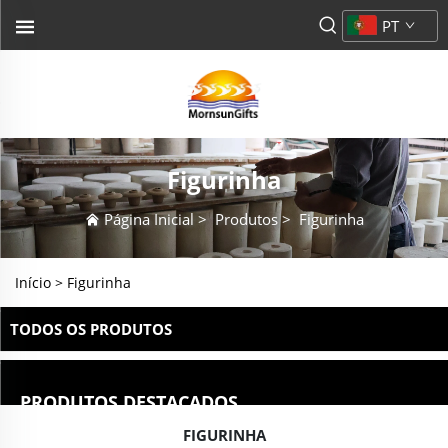
PT
Figurinha
Página Inicial
>
Produtos
>
Figurinha
Início >
Figurinha
TODOS OS PRODUTOS
PRODUTOS DESTACADOS
FIGURINHA