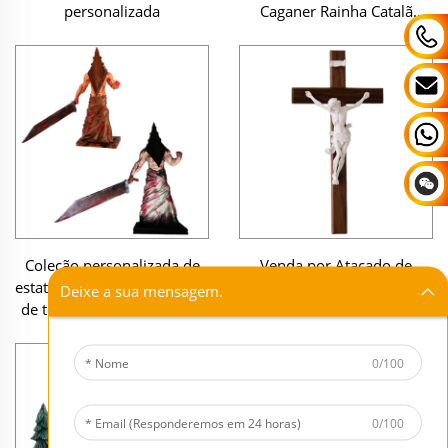
personalizada
Caganer Rainha Catalã
Tradicional
Coleção personalizada de
Venda por Atacado de
estatueta decorativa de jogo
Figurinos de Parede em
Deixe a sua mensagem.
de terror: réplica pintada à
Resina Personalizados,
mão da figura 'Pyramid
Decoração em Resina para
Head', em resina, miniatura
o Dia da Páscoa, Cruz de
0/100
Madeira em Polyresina com
Corpo de Jesus para a
Páscoa
0/100