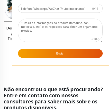
0/16
Decoração Personalizada
Nova Figurinha em Resina
para Festa de Natal:
de Spock da série Star Trek,
Figurinos em Resina da
da Westland Giftware,
0/1000
Linha Lemax Village –
modelo alto com cabeça
Cantores de Natal,
balançante
Enviar
Ornamento Vintage de
...
Músico Festivo para
Anterior
1
2
3
4
14
Próximo
Decoração de Ambientes e
Eventos
Não encontrou o que está procurando?
Entre em contato com nossos
consultores para saber mais sobre os
produtos disponíveis.