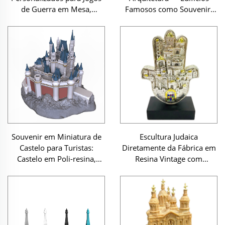
de Guerra em Mesa,
Famosos como Souvenir:
Estatueta em Miniatura em
Panteão de Roma,
Resina 3D de Selva com
Miniatura em Resina de
Posição Defensiva Oculta
Marco Histórico
Souvenir em Miniatura de
Escultura Judaica
Castelo para Turistas:
Diretamente da Fábrica em
Castelo em Poli-resina,
Resina Vintage com
Modelo 3D de Edifício
Eletroformação, Cidade da
Terra Santa Original,
Cenário de Jerusalém com
Revestimento Colorido e
Mãos de Hamsa