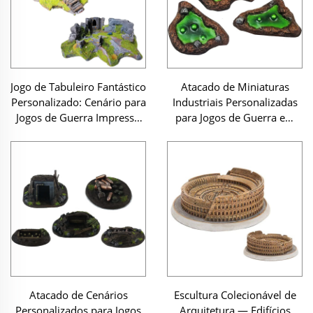
Jerusalém sobre Base
Jogo de Tabuleiro Fantástico
Atacado de Miniaturas
Personalizado: Cenário para
Industriais Personalizadas
Jogos de Guerra Impresso
para Jogos de Guerra em
em 3D — Ruínas Antigas e
Tabuleiro: Estatuas
Aldeia Coberta por
Decorativas, Conjuntos
Vegetação — Terreno em
Estéreo e Modelo em
Resina para Miniaturas
Resina de Poço de Resíduos
Tóxicos
Atacado de Cenários
Escultura Colecionável de
Personalizados para Jogos
Arquitetura — Edifícios