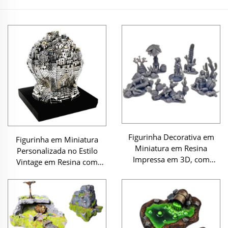
Figurinha Decorativa em
Figurinha em Miniatura
Miniatura em Resina
Personalizada no Estilo
Impressa em 3D, com
Vintage em Resina com
Temática Fantástica,
Revestimento
Ornamento Colecionável
Eletroformado em Prata,
Representando Cidades da
Terra Santa, Presente
Israelense, Judaica, Bola de