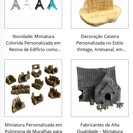
Novidade: Miniatura
Decoração Caseira
Colorida Personalizada em
Personalizada no Estilo
Resina de Edifício como
Vintage, Artesanal, em
Souvenir — Torre Eiffel em
Resina com Cores de
Resina
Mármore, Temática Judaica
da Terra Santa, Modelo em
Miniatura da Cidade de
Jerusalém, Souvenir
Miniatura Personalizada em
Fabricantes de Alta
Poliresina de Muralhas para
Qualidade – Miniatura