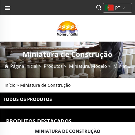
PT
Miniatura de Construção
Página Inicial
>
Produtos
>
Miniatura/Modelo
>
Miniatura de Construção
Início >
Miniatura de Construção
TODOS OS PRODUTOS
PRODUTOS DESTACADOS
MINIATURA DE CONSTRUÇÃO