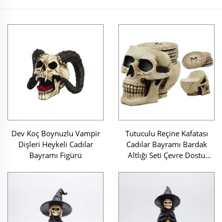
Dev Koç Boynuzlu Vampir
Tutuculu Reçine Kafatası
Dişleri Heykeli Cadılar
Cadılar Bayramı Bardak
Bayramı Figürü
Altlığı Seti Çevre Dostu
Özelleştirilebilir Boyut ve
Şekil İçeceklere Özel
Altlıklar