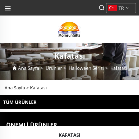
TR
Kafatası
Ana Sayfa
>
Ürünler
>
Halloween Serisi
>
Kafatası
Ana Sayfa >
Kafatası
TÜM ÜRÜNLER
ÖNEMLI ÜRÜNLER
KAFATASI