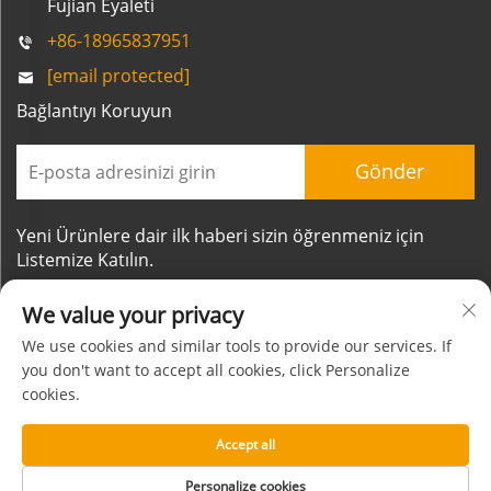
Fujian Eyaleti
+86-18965837951
[email protected]
Bağlantıyı Koruyun
Gönder
Yeni Ürünlere dair ilk haberi sizin öğrenmeniz için
Listemize Katılın.
We value your privacy
We use cookies and similar tools to provide our services. If
you don't want to accept all cookies, click Personalize
cookies.
Telif Hakkı © Xiamen Mornsun Industrial Co., Ltd. Tüm
Hakları Saklıdır
Accept all
Hakkında
İletişim
Gizlilik Politikası
BLOG
Personalize cookies