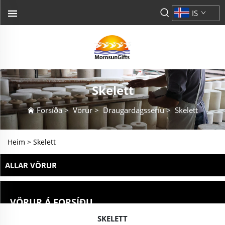
IS
Skelett
Forsíða
>
Vörur
>
Draugardagsseríu
>
Skelett
Heim >
Skelett
ALLAR VÖRUR
VÖRUR Á FORSÍÐU
SKELETT