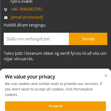
Fjöru-svæði
+86-18965837951
[email protected]
Haldið áfram tengingu
Senda
Taktu þátt í listanum okkar og verið fyrstu til að vita um
nýjar vöruarrás.
We value your privacy
We use cookies and similar tools to provide our services. If
you don't want to accept all cookies, click Personalize
Höfundarréttur © Xiamen Mornsun Industrial Co., Ltd.
cookies.
Alls konar réttindi áskilin
Um
Hafa samband
Stefna um persónuupplýsingar
Accept all