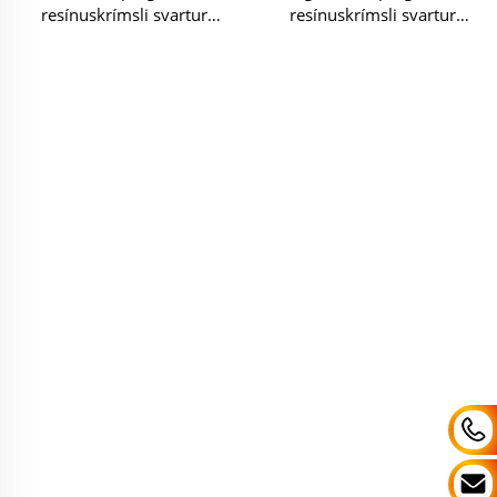
resínuskrímsli svartur
resínuskrímsli svartur
sorcerer myndgerð
minnisorcerer myndgerð