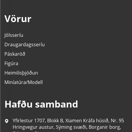
Vörur
Jólsseríu
Draugardagsseríu
Páskaröð
Figúra
Heimilisþjóðun
Miníatúra/Modell
Hafðu samband
Yfirlestur 1707, Blokk B, Xiamen Kráfa húsið, Nr. 95
Hringvegur austur, Sýming svæði, Borganir borg,