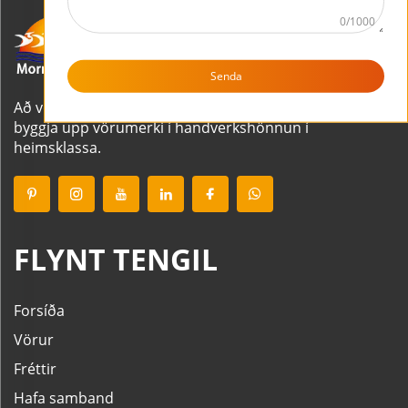
0/1000
Senda
Að vera birgir lista- og handverks í heimsklassa. Að
byggja upp vörumerki í handverkshönnun í
heimsklassa.
FLYNT TENGIL
Forsíða
Vörur
Fréttir
Hafa samband