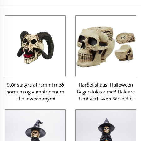
Stór statýra af rammi með
Harðefishausi Halloween
hornum og vampírtennum
Begerstokkar með Haldara
– halloween-mynd
Umhverfisvæn Sérsniðin
Stærð og Form
Drykkjarstokkar