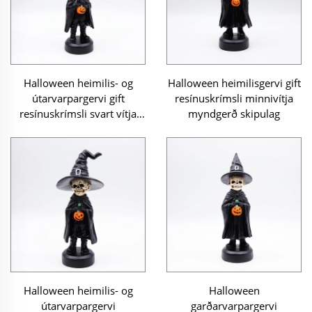
Halloween heimilis- og
Halloween heimilisgervi gift
útarvarpargervi gift
resínuskrímsli minnivítja
resínuskrímsli svart vítja
myndgerð skipulag
myndgerð
Halloween heimilis- og
Halloween
útarvarpargervi
garðarvarpargervi