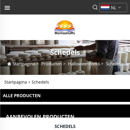
NL
Schedels
Startpagina
>
Producten
>
Halloweenreeks
>
Schedels
Startpagina >
Schedels
ALLE PRODUCTEN
AANBEVOLEN PRODUCTEN
SCHEDELS