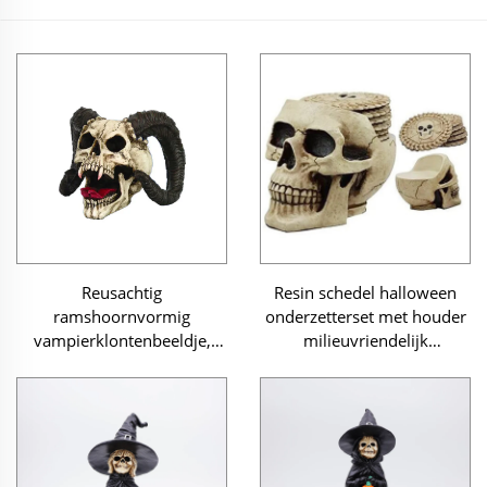
Reusachtig
Resin schedel halloween
ramshoornvormig
onderzetterset met houder
vampierklontenbeeldje,
milieuvriendelijk
Halloween-beeldje
aanpasbare maat en vorm
drankonderzetters