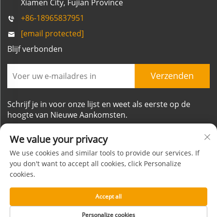
Xiamen City, Fujian Province
+86-18965837951
[email protected]
Blijf verbonden
Verzenden
Schrijf je in voor onze lijst en weet als eerste op de
hoogte van Nieuwe Aankomsten.
We value your privacy
We use cookies and similar tools to provide our services. If
you don't want to accept all cookies, click Personalize
cookies.
Auteursrecht © Xiamen Mornsun Industrial Co., Ltd.
Alle rechten voorbehouden
Accept all
Over
CONTACT
Privacybeleid
Blog
Personalize cookies