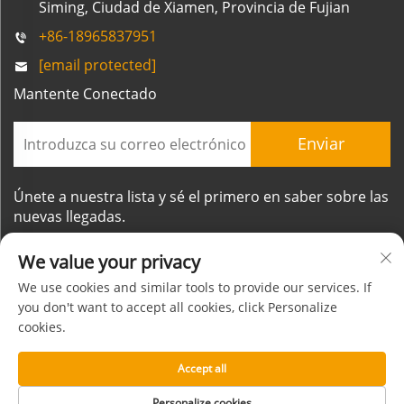
Siming, Ciudad de Xiamen, Provincia de Fujian
+86-18965837951
[email protected]
Mantente Conectado
Enviar
Únete a nuestra lista y sé el primero en saber sobre las
nuevas llegadas.
We value your privacy
We use cookies and similar tools to provide our services. If
you don't want to accept all cookies, click Personalize
cookies.
Derechos de autor © Xiamen Mornsun Industrial Co.,
Ltd. Todos los derechos reservados
Accept all
Acerca de
CONTACTO
Política de privacidad
BLOG
Personalize cookies