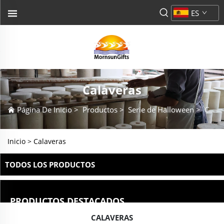
ES
Calaveras
Página De Inicio
>
Productos
>
Serie de Halloween
>
Calaveras
Inicio >
Calaveras
TODOS LOS PRODUCTOS
PRODUCTOS DESTACADOS
CALAVERAS