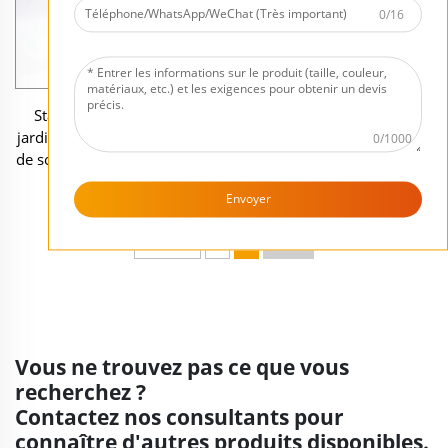
0/16
Statue décorative pour
Figurines mignonnes de
jardin d'Halloween, figurine
nain fantôme pour la
0/1000
de sorcier noir miniature en
décoration extérieure
résine
d'Halloween
Envoyer
Précédent
1
2
Suivant
Vous ne trouvez pas ce que vous
recherchez ?
Contactez nos consultants pour
connaître d'autres produits disponibles.