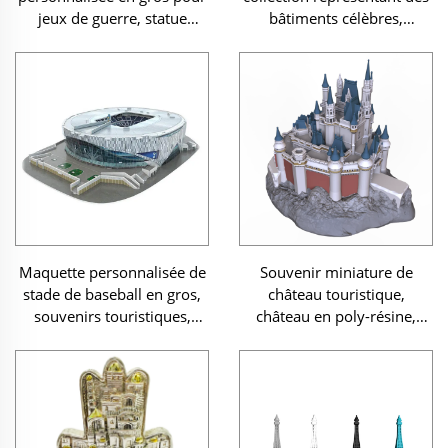
jeux de guerre, statue
bâtiments célèbres,
miniature en résine 3D
souvenir du Panthéon de
représentant une position
Rome, maquette miniature
défensive dissimulée dans
en résine d’un monument
la jungle
emblématique
Maquette personnalisée de
Souvenir miniature de
stade de baseball en gros,
château touristique,
souvenirs touristiques,
château en poly-résine,
cadeaux pour fêtes et
maquette 3D de bâtiment
événements, ensemble
personnalisé en résine 3D
de maquettes
architecturales miniatures