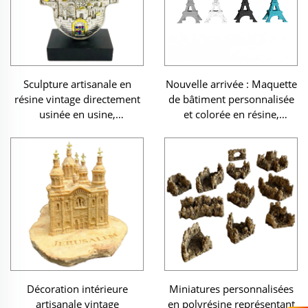
Sculpture artisanale en
Nouvelle arrivée : Maquette
résine vintage directement
de bâtiment personnalisée
usinée en usine,
et colorée en résine,
représentant la Ville sainte,
souvenir miniature,
avec revêtement original
maquette en résine de la
coloré de la scène de
Tour Eiffel
Jérusalem, objet judaïque
représentant la main de
Hamsa
Décoration intérieure
Miniatures personnalisées
artisanale vintage
en polyrésine représentant