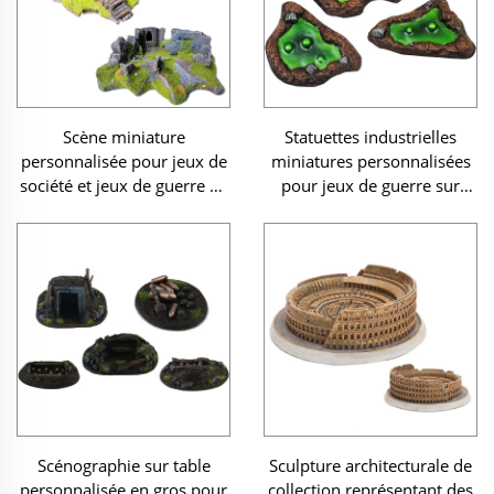
Scène miniature
Statuettes industrielles
personnalisée pour jeux de
miniatures personnalisées
société et jeux de guerre en
pour jeux de guerre sur
3D imprimée sur mesure :
plateau, en gros : décors en
ruines anciennes, village
relief stéréoscopiques,
envahi par la végétation,
modèles en résine de fosses
terrain en résine
de déchets toxiques,
figurines décoratives
Scénographie sur table
Sculpture architecturale de
personnalisée en gros pour
collection représentant des