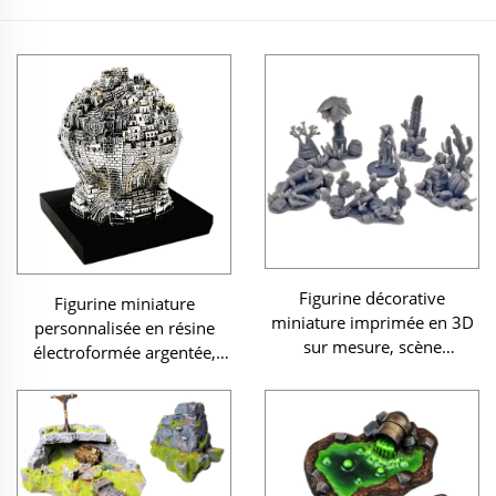
Figurine décorative
Figurine miniature
miniature imprimée en 3D
personnalisée en résine
sur mesure, scène
électroformée argentée,
fantastique, objet de
représentant une ville de la
collection, ornement
Terre sainte, cadeau
israélien, objet juif (Judaïca),
boule de Jérusalem sur
piédestal