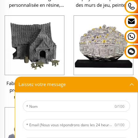
personnalisée en résine,
des murs de jeu, peintes à
modèle miniature en
la main, décors fantastiques
marbre représentant la
3D avec cristaux, grotte de
Terre Sainte, Jérusalem,
gobelin, tunnels, éléments
souvenir religieux juif
de terrain pour jeux de
guerre
Fabricants haut de gamme
Sculpture originale sur
Laissez votre message
proposant des modèles
piédestal représentant la
miniatures réalistes
Ville Sainte et Jérusalem, en
personnalisés, souvenirs
résine vintage
0/100
miniatures représentant des
électroformée couleur
bâtiments médiévaux,
argent, directement usinée
saloon et maison miniature
en usine.
0/100
en résine