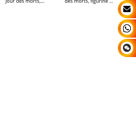
Jour des morts,
des morts, figurine de
chiwawa en résine
chiot en résine
figurines décoration
décorative