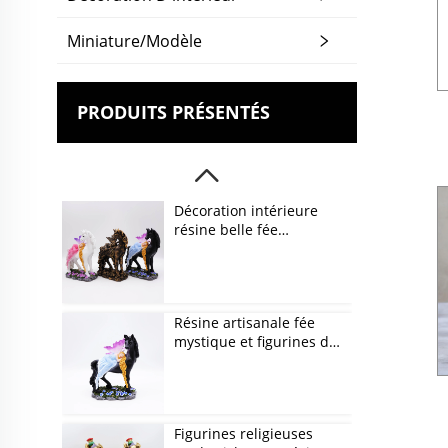
Miniature/Modèle
PRODUITS PRÉSENTÉS
Décoration intérieure
résine belle fée
mystique et figurines de
licorne
Résine artisanale fée
mystique et figurines de
licorne noire
Figurines religieuses