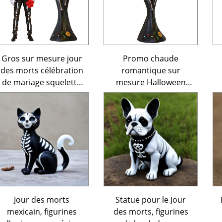
Figurine
Gros sur mesure jour
Promo chaude
des morts célébration
romantique sur
de mariage squelette
mesure Halloween
couple couleurs
squelette mariage
traditionnelles
figurine jour des
mexicaines Halloween
morts figurine crâne
figurine sculpture
femme sculpture
décoration intérieure
Jour des morts
Statue pour le Jour
mexicain, figurines
des morts, figurines