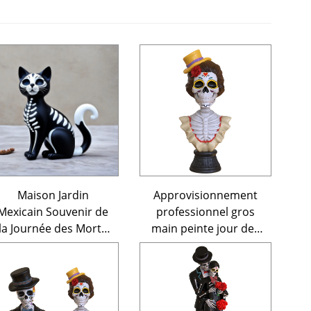
Maison Jardin
Approvisionnement
Mexicain Souvenir de
professionnel gros
la Journée des Morts
main peinte jour des
Statue sur Mesure
morts sur mesure
Artisanat Mignon 3D
statue buste crâne
Mini Animaux Résine
femme résine pour
Chat Figurines
décoration de festival