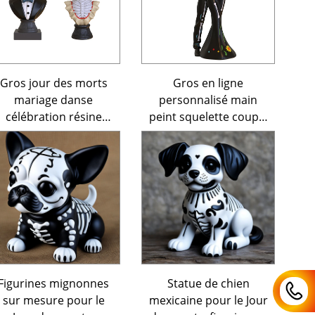
Décoration
Gros jour des morts
Gros en ligne
mariage danse
personnalisé main
célébration résine
peint squelette couple
squelette couple
Halloween gothique
buste statue sur
amoureux figurine
mesure statue buste
statue résine jour des
crâne résine jour des
morts décoration
morts décoration
intérieure
intérieure
Figurines mignonnes
Statue de chien
sur mesure pour le
mexicaine pour le Jour