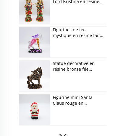
Lord Krishna en résine
artisanale rétro
Figurines de fée
mystique en résine faite
main avec licorne
blanche
Statue décorative en
résine bronze fée
mystique et figurines de
licorne
Figurine mini Santa
Claus rouge en
céramique, ornements
de Noël, cadeau