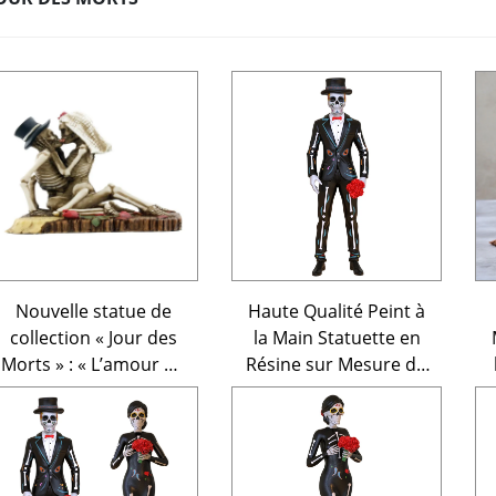
Nouvelle statue de
Haute Qualité Peint à
collection « Jour des
la Main Statuette en
Morts » : « L’amour ne
Résine sur Mesure du
meurt jamais »,
Jour des Morts
figurine de squelette
Décoration Mexicaine
pour mariage
Skeleton Crâne
Personnalisé Statue