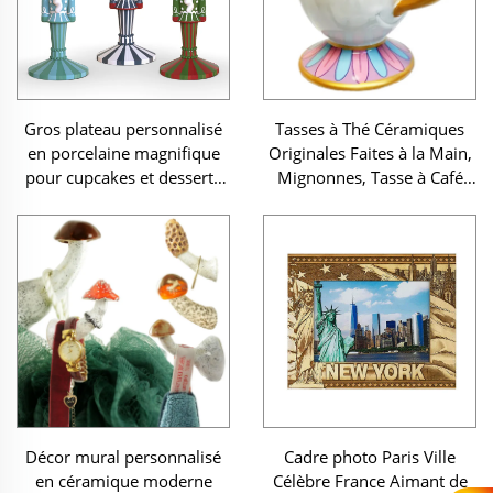
Gros plateau personnalisé
Tasses à Thé Céramiques
en porcelaine magnifique
Originales Faites à la Main,
pour cupcakes et desserts
Mignonnes, Tasse à Café
en céramique soldat de
Arabe en Style Dessin
Noël bonbonnière en
Animé, Porcelaine Émaillée
céramique support à gâteau
casse-noisette
Décor mural personnalisé
Cadre photo Paris Ville
en céramique moderne
Célèbre France Aimant de