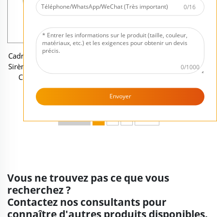
0/16
Cadre Photo Vertical Design
Vente en gros en ligne
Sirène avec Étoile de Mer et
Figurines sur mesure en
0/1000
Coquillages en Résine
résine Cowboy Ouest
Sculpture en résine de Cow-
Envoyer
boy Sauvage à Cheval
Précédent
1
2
3
Suivant
Vous ne trouvez pas ce que vous
recherchez ?
Contactez nos consultants pour
connaître d'autres produits disponibles.