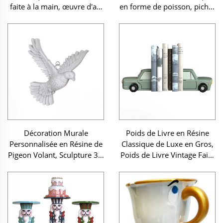
faite à la main, œuvre d'art
en forme de poisson, pichet
décorative artisanale,
décoratif pour la maison,
souvenir personnalisable,
cruche gargouillante en
peint à la main
forme de morue
Décoration Murale
Poids de Livre en Résine
Personnalisée en Résine de
Classique de Luxe en Gros,
Pigeon Volant, Sculpture 3D
Poids de Livre Vintage Faits
d'Oiseau pour Décor de
à la Main, Personnalisation
Maison
en Vrac avec Logo
personnalisé pour
Décoration de Maison,
Bureau et Étude