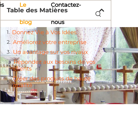
és
Le
Contactez-
Table des Matières
blog
nous
Donnez Vie à Vos Idées
Améliorez votre entreprise
Un avantage sur vos rivaux
Répondez aux besoins de vos
clients
Créer des produits de haute
qualité