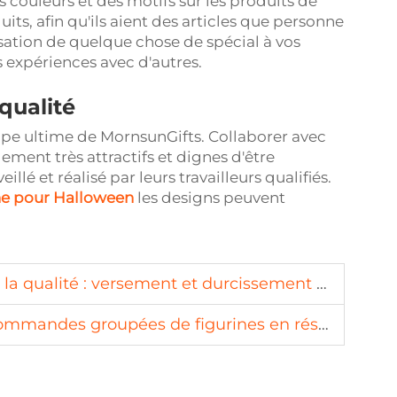
couleurs et des motifs sur les produits de
uits, afin qu'ils aient des articles que personne
nsation de quelque chose de spécial à vos
s expériences avec d'autres.
qualité
cipe ultime de MornsunGifts. Collaborer avec
ement très attractifs et dignes d'être
lé et réalisé par leurs travailleurs qualifiés.
ine pour Halloween
les designs peuvent
 et durcissement de la résine, mettant en évidence des détails exquis.
ommandes groupées de figurines en résine.