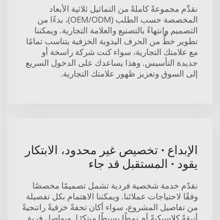
نقدِّم مجموعةً كاملةً من التماثيل ثلاثية الأبعاد
المخصصة حسب الطلب (OEM/ODM)، بدءًا من
التصميم وانتهاءً بالتصنيع والعلامة التجارية. ويمكننا
تطوير خطٍّ من الحرف اليدوية الخزفية يتناسب تمامًا
مع علامتك التجارية، سواء كنت شركة راسخة أو
جديدة التأسيس. وهذا يساعدك على الدخول السريع
إلى السوق وتعزيز ظهور علامتك التجارية.
الإبداع · تخصيص غير محدود، الابتكار
يقود · المستقبل قد جاء
نقدّم خدمة شخصية فردية تشمل تصميمًا مخصصًا
وفقًا لاحتياجات عملائنا. ويمكننا الاهتمام بكل تفصيلة
من تفاصيل المشروع، سواء أكان تحفةً خزفيةً راتنجيةً
أنيقةً كلاسيكيةً أم نمطًا بسيطًا مبتكرًا. ويواصل فريق