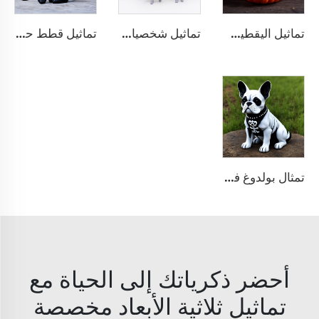
تماثيل اليقطين الرعب الخارجية لعيد الهالوين
تماثيل شخصيات أ'action المصنوعة من الراتينج، الشكل المصغر
تماثيل قطط حيوانات من مادة الراتنج ليوم الموتى المكسيكي
تمثال بولدوغ فرنسي من مادة الراتنج كديكور ليوم الموتى
أحضر ذكرياتك إلى الحياة مع
تماثيل ثلاثية الأبعاد مخصصة