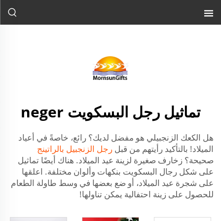
رجل الزنجبيل الراتنجي أليس كذلك؟ وهي زينة صغيرة لتزيين شجرة
عيد الميلاد الخاصة بك. ...">
تماثيل رجل البسكويت neger
هل الكعك الزنجبيلي هو مفضل لديك؟ رائع، خاصةً في أعياد
الميلاد! بالتأكيد رأيتهم من قبل
رجل الزنجبيل بالراتينج
صحيحة؟ زخارف صغيرة لزينة عيد الميلاد. هناك أيضًا تماثيل
على شكل رجال البسكويت بنكهات وألوان مختلفة. اعلقها
على شجرة عيد الميلاد، أو ضع بعضها في وسط طاولة الطعام
للحصول على زينة احتفالية يمكن تناولها!