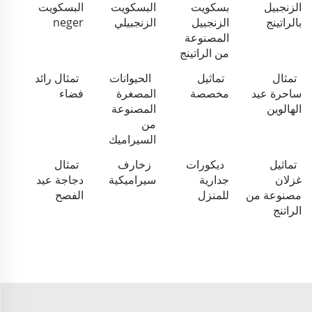
الزنجبيل
بسكويت
البسكويت
البسكويت
بالراتينج
الزنجبيل
الزنجبيلي
neger
المصنوعة
من الراتينج
تمثال
تماثيل
الحيوانات
تمثال رائد
ساحرة عيد
مخصصة
المصغرة
فضاء
الهالوين
المصنوعة
من
السيراميك
تماثيل
ديكورات
زخارف
تمثال
غزلان
جدارية
سيراميكية
دجاجة عيد
مصنوعة من
للمنزل
الفصح
الراتنج