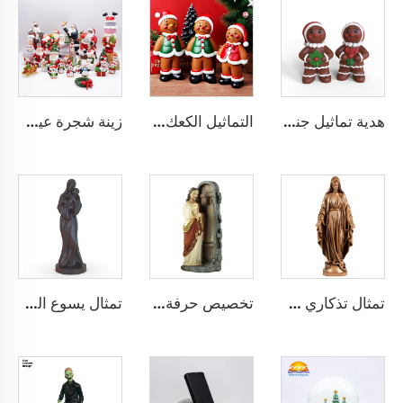
هدية تماثيل جندي الكعك اللطيف المصنوعة من الراتينج لعيد الميلاد
التماثيل الكعك اللطيف المصنوعة من الراتينج لعيد الميلاد
زينة شجرة عيد الميلاد المخصصة كروة ثلجية تمثال خزفية أو راتينجية الحرفية القلادة سانتا رجل البسكويت الزينة المنزلية
تمثال تذكاري مُعدّ من الحرف اليدوية الكاثوليكية، العذراء مريم المباركة، تمثال البرونز المطلي كهربائيًا بتأثير الراتنج، تمثال السيدة العذراء للنعمة
تخصيص حرفة أوروبية زينة مكتب مدفأة زينة دينية تمثال راتنجات ثلاثي الأبعاد يسوع يقرع شخصية زخرفية
تمثال يسوع الطفل الديني من الراتنج بالجملة لزينة عيد الميلاد ومشاهد المهد والهدايا الدينية