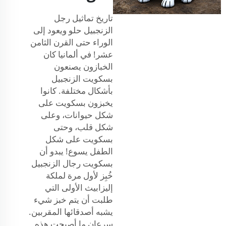
تاريخ تماثيل رجل
الزنجبيل حلو ويعود إلى
الوراء حتى القرن الثامن
عشر! في ألمانيا كان
الخبازون يصنعون
بسكويت الزنجبيل
بأشكال مختلفة. كانوا
يخبزون بسكويت على
شكل حيوانات، وعلى
شكل قلب، وحتى
بسكويت على شكل
الطفل يسوع! يبدو أن
بسكويت رجال الزنجبيل
خُبِز لأول مرة لملكة
إليزابيث الأولى التي
طلبت أن يتم خبز شيء
يشبه أصدقائها المقربين.
سرعان ما أصبحت هذه