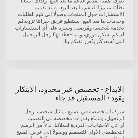
ندرك أهمية تقديم الدعم ما بعد البيع، ولذلك أنشأنا
نظامًا متميزًا للدعم ما بعد البيع. فمنذ تقديم
الاستشارات حول المنتجات وصولًا إلى تتبع الطلبات
وخدمات ما بعد البيع، يستطيع فريق خبرائنا تزويدكم
بخدمة شخصية ومُرضية. وسنرد على أي استفساراتٍ
لديكم بشكلٍ فوري، وب figurines رجل الزنجبيل
التي تُسعدكم وتُعزز ثقتكم بنا.
الإبداع · تخصيص غير محدود، الابتكار
يقود · المستقبل قد جاء
شركتنا متخصصة في تصنيع تماثيل شخصية رجل
الزنجبيل، وتتمتّع بقدرات مخصصة في التصميم
تُراعي الاحتياجات الفردية لعملائنا، بدءاً من الرسم
التخطيطي الأولي للتصميم ووصولاً إلى عرض المنتج