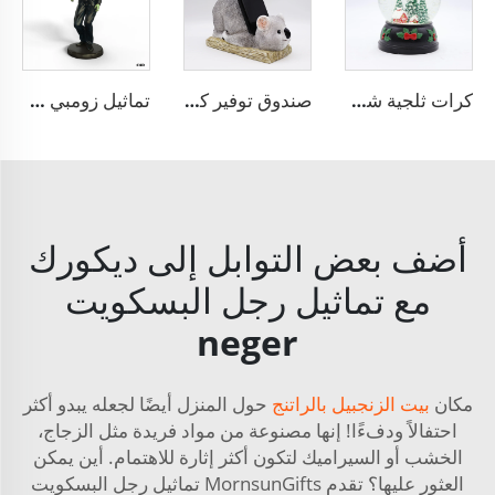
كرات ثلجية شجرة عيد الميلاد المخصصة W250384
صندوق توفير كوالا راتنجي حامل هاتف ذكي حامل حيوانات كسولة
تماثيل زومبي رجل مصغرة مرعبة مخصصة من مادة الراتنج لعيد الهالوين
أضف بعض التوابل إلى ديكورك
مع تماثيل رجل البسكويت
neger
مكان
بيت الزنجبيل بالراتنج
حول المنزل أيضًا لجعله يبدو أكثر
احتفالاً ودفءًا! إنها مصنوعة من مواد فريدة مثل الزجاج،
الخشب أو السيراميك لتكون أكثر إثارة للاهتمام. أين يمكن
العثور عليها؟ تقدم MornsunGifts تماثيل رجل البسكويت