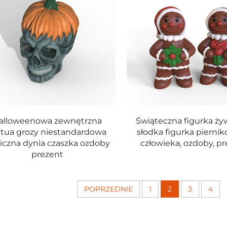
alloweenowa zewnętrzna
Świąteczna figurka ży
atua grozy niestandardowa
słodka figurka pierni
iczna dynia czaszka ozdoby
człowieka, ozdoby, p
prezent
POPRZEDNIE
1
2
3
4