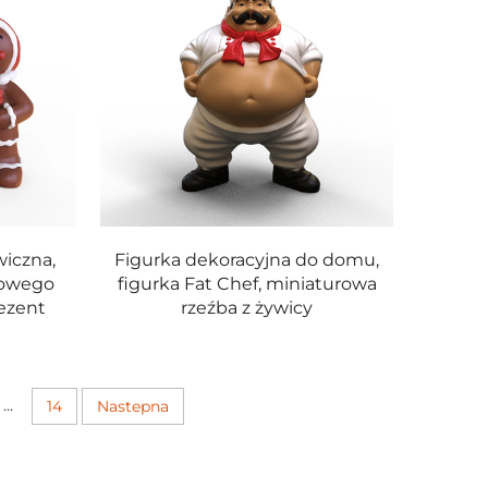
wiczna,
Figurka dekoracyjna do domu,
kowego
figurka Fat Chef, miniaturowa
rezent
rzeźba z żywicy
...
14
Nastepna