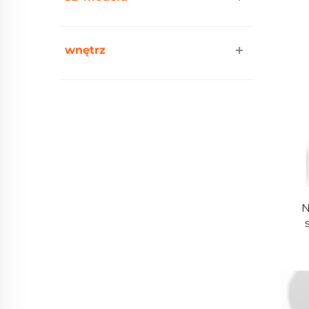
wnętrz
N