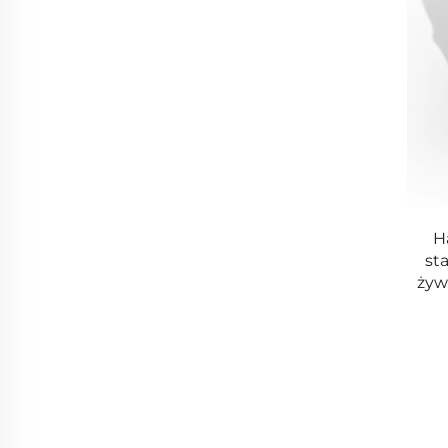
H
st
żyw