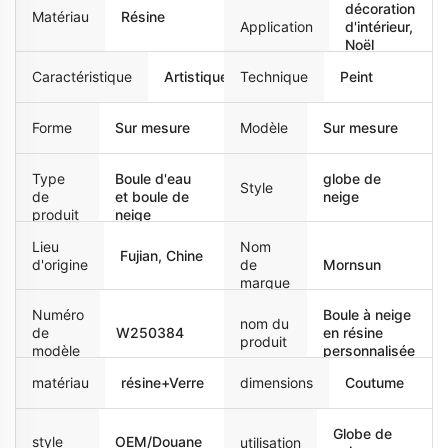
décoration
Matériau
Résine
Application
d'intérieur,
Noël
Caractéristique
Artistique
Technique
Peint
Forme
Sur mesure
Modèle
Sur mesure
Type
Boule d'eau
globe de
Style
de
et boule de
neige
produit
neige
Lieu
Nom
Fujian, Chine
d'origine
de
Mornsun
marque
Numéro
Boule à neige
nom du
de
W250384
en résine
produit
modèle
personnalisée
matériau
résine+Verre
dimensions
Coutume
Globe de
style
OEM/Douane
utilisation