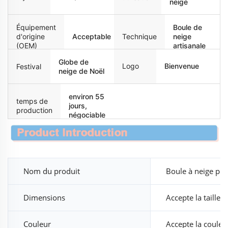
neige
Équipement
Boule de
d'origine
Acceptable
Technique
neige
(OEM)
artisanale
Globe de
Logo
Bienvenue
Festival
neige de Noël
environ 55
temps de
jours,
production
négociable
Nom du produit
Boule à neige per
Dimensions
Accepte la taille 
Couleur
Accepte la couleu