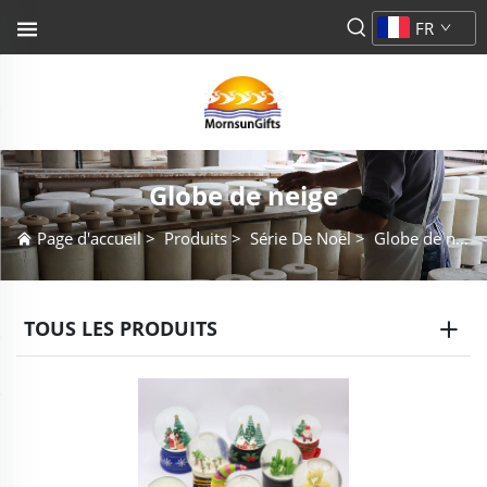
FR
Globe de neige
Page d'accueil
>
Produits
>
Série De Noël
>
Globe de neige
TOUS LES PRODUITS