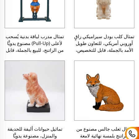
تمثال كلب بودل سيراميكي راقٍ
تمثال مدرب لياقة بدنية يُسحب
أوروبي أمريكي، للتعاون طويل
لأعلى (Pull-Up) مصنوع يدويًّا
الأمد بالجملة، قابل للتخصيص،
من الراتنج، للبيع بالجملة، قابل
وقطعة فنية ممتازة
للتخصيص، وديكور زخرفي من
الحرف اليدوية الفنية المصنوعة
من الراتنج، موجَّه للسوق
الأوروبية والأمريكية
تمثال ثعلب جالس مصنوع من
تماثيل حيوانات أليفة للحديقة
الراتنج بلمسة نهائية لامعة
والمنزل، مصنوعة يدويًّا