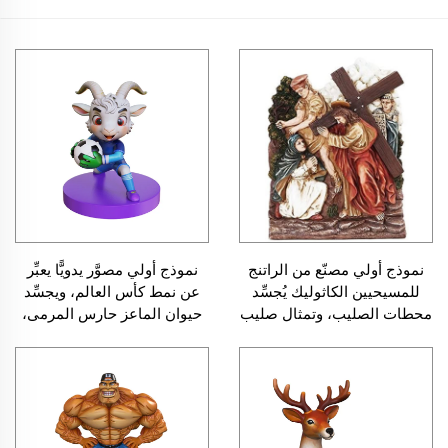
نموذج أولي مصنّع من الراتنج
نموذج أولي مصوَّر يدويًّا يعبِّر
للمسيحيين الكاثوليك يُجسِّد
عن نمط كأس العالم، ويجسِّد
محطات الصليب، وتمثال صليب
حيوان الماعز حارس المرمى،
للركوع أمامه، وتمثال لآلام
من الراتنج، بالجملة، قابل
المسيح وصلبه، ونحتة ديكور
للتخصيص، فنٌّ وحرفة يدوية
جدارية على شكل لوحة
راقية للسوق الأوروبية