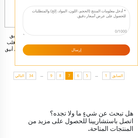
0/1000
تمثال راتنجي فني عصري
تمثال خزفي عصري صديق
صديق للبيئة بتصميم تجريدي
للبيئة يمثل زوجًا محبًّا مع قلب
يُظهر بومةً تشجّع، مناسب
أبيض ناعم، وهو تمثال فني أنيق
إرسال
للسوق الأوروبية والأمريكية،
يُستخدم كهدية في عيد الحب،
وقابل للتخصيص بالجملة كتحفة
ويُباع بالجملة مع إمكانية
فنية عالية الجودة
التخصيص
...
...
السابق
1
5
6
7
8
9
34
التالي
هل تبحث عن شيءٍ ما ولا تجده؟
اتصل باستشاريينا للحصول على مزيد من
المنتجات المتاحة.