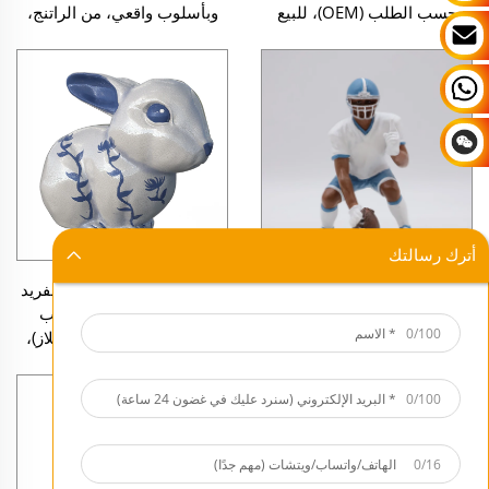
حسب الطلب (OEM)، للبيع
وبأسلوب واقعي، من الراتنج،
بالجملة، قابل للتخصيص،
للبيع بالجملة، وتشمل تماثيل
وقطعة فنية راقية على شكل
كلب جولدن ريتريفر
حيوانات، مناسبة للديكور
الشخصي
أترك رسالتك
تماثيل ثلاثية الأبعاد مخصصة من
أرنب عيد الفصح الأنيق والفريد
الراتنج، متوفرة مباشرة من
بتصميم جديد مع تشطيب
0/100
المصنع، ديكور مكتبي للبيع
زجاجي متشقق (كراكل غلاز)،
بالجملة، وتشمل تماثيل لاعبي
تمثال أرنب سيراميكي بلون
كرة القدم الأمريكية (NFL)
كوي غلاز لتزيين فصل الربيع
0/100
وتماثيل لاعبي الرغبي لتزيين
المكاتب
0/16