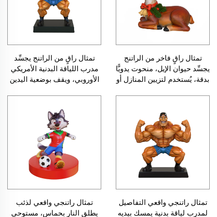
تمثال راقٍ فاخر من الراتنج
تمثال راقٍ من الراتنج يجسِّد
يجسِّد حيوان الإيل، منحوت يدويًّا
مدرب اللياقة البدنية الأمريكي
بدقة، يُستخدم لتزيين المنازل أو
الأوروبي، ويقف بوضعية اليدين
كهدية تذكارية أو زينة للحدائق،
على الوركين، عرض بالجملة،
مع إمكانية التخصيص الفاخر
قابل للتخصيص، ويعتبر عملاً فنيًّا
زخرفيًّا
تمثال راتنجي واقعي التفاصيل
تمثال راتنجي واقعي لذئب
لمدرب لياقة بدنية يمسك بيديه
يطلق النار بحماس، مستوحى