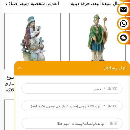
لتمثال سيدة أنيقة، حرفة دينية
القديم، شخصية دينية، أصناف
دينية كاثوليكية
أترك رسالتك
شخصية راتنجية مخصصة لعيد
تمثال ديني من الراتنج مصنوع
ديني، يوم القديس باتريك،
يدويًا حسب الطلب لوالدة ماري
0/100
شخصية واحدة، قطعة واحدة،
المقدسة هدية أطفال الملائكة
فنون وحِرف دينية
تمثال ديني لمريم العذراء
والطفل
0/100
0/16