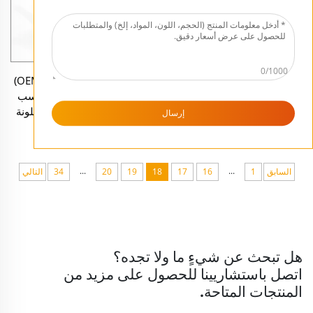
0/1000
تصنيع المعدات الأصلية (OEM)
تصنيع المعدات الأصلية (OEM)
حرفة دينية مطلوبة بشدة -
شخصيات دينية رجعية حسب
تمثال ديني كاثوليكي مصنوع
الطلب - تماثيل مقدسة ملونة
إرسال
يدويًا لشخصية يسوع من الراتنج
من النحاس - حرفة من الراتنج -
والمعدن البرونزي
تمثال اللورد رادها كريشنا ثلاثي
الأبعاد لتزيين المنزل
...
...
السابق
1
16
17
18
19
20
34
التالي
هل تبحث عن شيءٍ ما ولا تجده؟
اتصل باستشاريينا للحصول على مزيد من
المنتجات المتاحة.