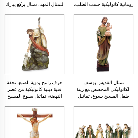
رومانية كاثوليكية حسب الطلب،
لتمثال المهد، تمثال يركع يبارك
تماثيل العذراء مريم
من التماثيل الدينية
تمثال القديس يوسف
حرف راتنج يدوية الصنع، تحفة
الكاثوليكي المخصص مع زينة
فنية دينية كاثوليكية من عصر
طفل المسيح يسوع، تماثيل
النهضة، تماثيل يسوع المسيح
كنسية واقفة، تمثال المهد
مع الحمل، تمثال ديني