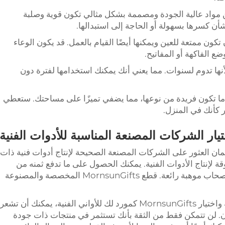
مواد عالية الجودة ومصممة بشكل مثالي تكون قوية وصلبة
ن كسرها بسهولة أو الحاجة إلى استبدالها.
ون ممتعة للعين ويمكنها أيضًا القيام بالعمل. قد يكون الوعاء
ضع الفاكهة أو المفاتيح.
أنها تدوم لسنوات. مما يعني أنك يمكنك استخدامها لفترة دون
 ما تكون فريدة من نوعها، مما يضفي تميزًا على مساحتك. ستعطي
كأنك في المنزل.
تيار الشركات المصنعة المناسبة للأدوات الفنية
مان العثور على الشركات المصنعة الصحيحة لإنتاج أدوات فنية ذات
Morns هي شركة موثوقة لإنتاج الأدوات الفنية. يمكنك الحصول على ما تدفع ثمنه من
حيث الجودة والحرفية المصنوعة من مواد وأصحاب موهبة رائعة. قطع MornsunGifts المخصصة والمصنوعة
من خلال اتباع الخطوات لاختيار الأواني الفنية واختيار MornsunGifts كمورد لك للأواني الفنية، يمكنك أن تشعر
ان. لن تتمكن فقط من الثقة بأنك تستثمر في منتجات ذات جودة