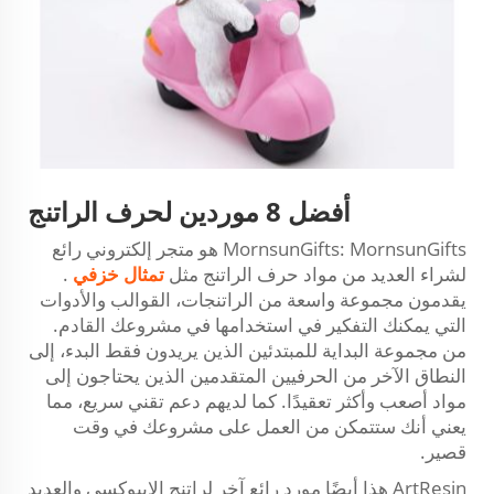
أفضل 8 موردين لحرف الراتنج
MornsunGifts: MornsunGifts هو متجر إلكتروني رائع
لشراء العديد من مواد حرف الراتنج مثل
تمثال خزفي
.
يقدمون مجموعة واسعة من الراتنجات، القوالب والأدوات
التي يمكنك التفكير في استخدامها في مشروعك القادم.
من مجموعة البداية للمبتدئين الذين يريدون فقط البدء، إلى
النطاق الآخر من الحرفيين المتقدمين الذين يحتاجون إلى
مواد أصعب وأكثر تعقيدًا. كما لديهم دعم تقني سريع، مما
يعني أنك ستتمكن من العمل على مشروعك في وقت
قصير.
ArtResin هذا أيضًا مورد رائع آخر لراتنج الإيبوكسي والعديد