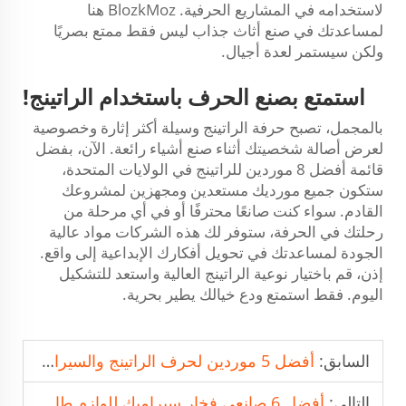
لاستخدامه في المشاريع الحرفية. BlozkMoz هنا
لمساعدتك في صنع أثاث جذاب ليس فقط ممتع بصريًا
ولكن سيستمر لعدة أجيال.
استمتع بصنع الحرف باستخدام الراتينج!
بالمجمل، تصبح حرفة الراتينج وسيلة أكثر إثارة وخصوصية
لعرض أصالة شخصيتك أثناء صنع أشياء رائعة. الآن، بفضل
قائمة أفضل 8 موردين للراتينج في الولايات المتحدة،
ستكون جميع مورديك مستعدين ومجهزين لمشروعك
القادم. سواء كنت صانعًا محترفًا أو في أي مرحلة من
رحلتك في الحرفة، ستوفر لك هذه الشركات مواد عالية
الجودة لمساعدتك في تحويل أفكارك الإبداعية إلى واقع.
إذن، قم باختيار نوعية الراتينج العالية واستعد للتشكيل
اليوم. فقط استمتع ودع خيالك يطير بحرية.
السابق:
أفضل 5 موردين لحرف الراتينج والسيراميك للطلبات المخصصة
التالي:
أفضل 6 صانعي فخار سيراميك للوازم طاولة أنيقة