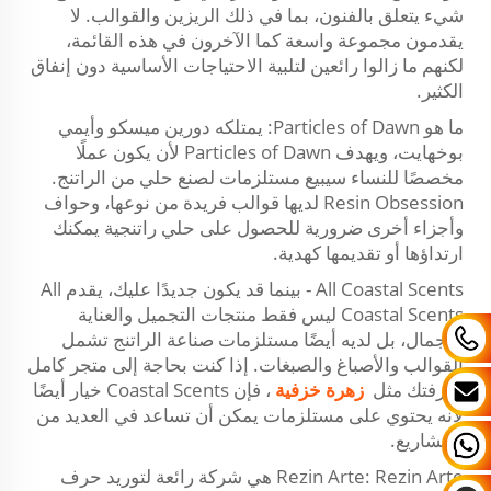
شيء يتعلق بالفنون، بما في ذلك الريزين والقوالب. لا
يقدمون مجموعة واسعة كما الآخرون في هذه القائمة،
لكنهم ما زالوا رائعين لتلبية الاحتياجات الأساسية دون إنفاق
الكثير.
ما هو Particles of Dawn: يمتلكه دورين ميسكو وأيمي
بوخهايت، ويهدف Particles of Dawn لأن يكون عملًا
مخصصًا للنساء سيبيع مستلزمات لصنع حلي من الراتنج.
Resin Obsession لديها قوالب فريدة من نوعها، وحواف
وأجزاء أخرى ضرورية للحصول على حلي راتنجية يمكنك
ارتداؤها أو تقديمها كهدية.
All Coastal Scents - بينما قد يكون جديدًا عليك، يقدم All
Coastal Scents ليس فقط منتجات التجميل والعناية
بالجمال، بل لديه أيضًا مستلزمات صناعة الراتنج تشمل
القوالب والأصباغ والصبغات. إذا كنت بحاجة إلى متجر كامل
لحرفتك مثل
زهرة خزفية
، فإن Coastal Scents خيار أيضًا
لأنه يحتوي على مستلزمات يمكن أن تساعد في العديد من
المشاريع.
Rezin Arte: Rezin Arte هي شركة رائعة لتوريد حرف