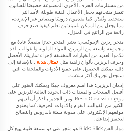
من مستلزمات الحرف الأخرى المصنوعة خصيصًا للفنانين.
تتميز منتجاتهم بجعل الأعمال الفنية طويلة الأمد التي
ستحفظ وتُقدّر. كما يقدمون دروسًا ومصادر عبر الإنترنت،
مما يجعل من الممكن للمبتدئين تعلم كيفية صنع حرف
رائعة من الراتنج في المنزل.
متجر ريزين الإيبوكسي: يعتبر المتجر خيارًا مفضلًا عادةً مع
مجموعة واسعة من الريزين، المواد الملونة والقوالب. لقد
قدّموا العديد من الخيارات المختلفة لإجراء تمارينك الأفضل
وحرف الريزين بألوان زاهية مثل
تمثال هدية
. بالإضافة إلى
ذلك، يمكنك الحصول على جميع الأدوات والملحقات التي
ستجعل تجربتك أكثر سلاسة.
إدمان الريزين: هذا اسم معروف جيدًا ويمكنك العثور على
أفضل المنتجات والمعدات ذات الجودة العالية للريزين على
موقع Resin Obsession. ومن الجدير بالذكر أن لديهم
الكثير من القوالب، الفرم والادوات الحرفية. كما يحتوي
موقعهم الإلكتروني على مدونة مليئة بالدروس والنصائح
لتحفيز إبداعك.
مواد الفن Blick: Blick هو متجر فني ذو سمعة طيبة يبيع كل