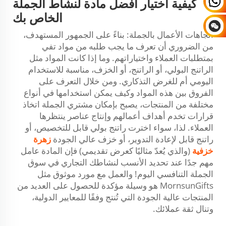
كيفية اختيار أفضل مادة لنشاط الجملة
الخاص بك
اتجاهات الأعمال بالجملة: بناءً على الجمهور المستهدف،
من الضروري أن تعرف ما يجب طلبه من مواد تفي
بمتطلبات العملاء واختياراتهم. وما إذا كانت المواد مثل
الراتنج البولي، أو الراتنج، أو الخزف، مناسبة للاستخدام
اليومي أم للغرض التذكاري. ومن خلال التعرف على
الفروق بين هذه المواد وكيف يمكن استخدامها في أنواع
مختلفة من المنتجات، يصبح بإمكان مشتري الجملة اتخاذ
قرارات تخدم أهداف أعمالهم وإنتاج عناصر ينتظرها
العملاء. لذا، سواء اخترت راتنج بولي قابل للتخصيص، أو
راتنج قابل لإعادة التدوير، أو خزف عالي الجودة
زهرة
خزفية
(والذي يُعدّ مثاليًا كعرض تقديمي) فإن المادة عامل
مهم جدًا عند تحديد الأنسب لنشاطك التجاري في سوق
الجملة التنافسي اليوم! والعمل مع مورد موثوق مثل
MornsunGifts هو وسيلة مؤكدة للحصول على العديد من
المنتجات عالية الجودة التي تُنتج وفقًا للمعايير الدولية،
وتنال ثقة عملائك.