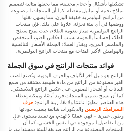
تشكيلها بأشكال وأحجام مختلفة، مما يجعلها مثالية لتصميم
نماذج نحتية أو تماثيل مفصلة. كما أن المنتجات المصنوعة
من الراتنج البوليمرية خفيفة الوزن، مما يسهل نقلها
ووضعها في أي بيئة تجزئة. علاوةً على ذلك، فإن منتجات
الراتنج البوليمرية تمتاز بنعومة الطلاء، حيث يمنح سطح
الطلاء إحساساً بالنعومة بسبب انعكاس الضوء المنخفض
والملمس المريح. ويقدّر العملاء الجملة الأسعار التنافسية
والهوامش الأكبر المتاحة مع منتجات الراتنج البوليمرية.
فوائد منتجات الراتنج في سوق الجملة
الراتنج هو دليل آخر للألياف والحرف اليدوية. وتُصنع الصب
الغير مصنوعة من الراتنج من مادة طبيعية مشتقة من صمغ
النباتات أو أشجار الصنوبر، على عكس الراتنج البلاستيكي.
كما أن نسيج تصميم المنتجات فريد أيضًا، ويمكنه إعطاء
هذه العناصر مظهرًا ناعمًا ولامعًا. زينة الراتنج:
حرف
السيراميك الريسين
والديكورات شائعة بسبب جودتها
وطول عمرها – فهي عمليًا لا تُهدم، مع تقليد مستوى عالٍ
من التفاصيل الموجودة في النقش الخشبي. كما أن
المنتجات المصنوعة من الراتنج صديقة للبيئة ومستدامة، ما