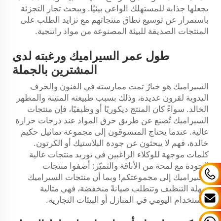
يجعلها جذابة للمستهلك الواعي بيئيًا. ويبحث تجار التجزئة
باستمرار عن توسيع نطاق منتجاتهم مع تزايد الطلب على
المنتجات الصديقة للبيئة المصنوعة من مواد راتنجية.
طول عمر السيراميك ورغبته لدى
المشترين بالجملة
السيراميك هو خيارٌ تمت ممارسته في الفنون والحرف
اليدوية لقرون عديدة، وذلك بسبب طبيعته المتينة والمظهر
الخالد. سواءً كان المنتج ديكوريًا أو وظيفيًا، فإن منتجات
السيراميك تُصنع عن طريق حرق المواد عند درجات حرارة
عالية. عندما يحتاج المتسوقون إلى مجموعة تماثيل حكيم
خالدة، فهم لا يبحثون عن جودة البلاستيك أو الكرتون.
كلمات موجهة للوكلاء الراغبين في توريد منتجات عالية
الجودة مع لمحة من الأناقة والتميّز: أضفوا منتجات
السيراميك إلى مجموعتكم! وبما أن منتجات السيراميك
سهلة التنظيف وتتطلب صيانةً منخفضة، فهي مثالية
للاستخدام اليومي في المنازل أو البيئات التجارية.