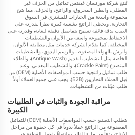
تُنتج شركة مورنسان غيفتس تماثيل من الخزف غير
المطلي، والطين المحروق، والراتنج، والخزف، مما يتيح
مجموعة واسعة من الخيارات للمشتري في السوق
التجارية. ويحظى الراتنج بشعبية كبيرة نظراً لقدرته على
الصب بدقة فائقة تسمح بتفاصيل دقيقة للغاية، وقدرته على
الاحتفاظ بمجموعة واسعة من الألوان والتشطيبات
المختلفة. كما تقدّم الشركة خدمات مثل مطابقة الألوان،
والرش بالهواء المضغوط، والرسم اليدوي، والتشطيبات
الخاصة مثل التشطيب القديم (Antique Wash)، والطلاء
المتصدع (Crackle Paint)، والتشطيب المعدني. وعند
طلب تماثيل راتنجية حسب المواصفات الأصلية (OEM) من
قِبل العملاء التجاريين (B2B)، يجب على جميع العملاء أولاً
طلب عيّنات من التشطيبات.
مراقبة الجودة والثبات في الطلبيات
الكبيرة
يتطلب التصنيع حسب المواصفات الأصلية (OEM) للتماثيل
المصنوعة من الراتنج عملاً يدوياً في كل خطوة من مراحل
الإنتاج، بدءاً من ملء القالب وانتهاءً بفصل القطعة عن