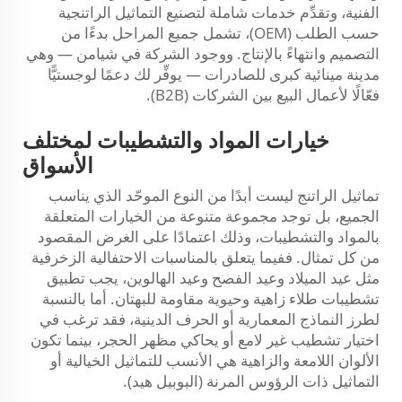
الفنية، وتقدِّم خدمات شاملة لتصنيع التماثيل الراتنجية
حسب الطلب (OEM)، تشمل جميع المراحل بدءًا من
التصميم وانتهاءً بالإنتاج. ووجود الشركة في شيامن — وهي
مدينة مينائية كبرى للصادرات — يوفِّر لك دعمًا لوجستيًّا
فعّالًا لأعمال البيع بين الشركات (B2B).
خيارات المواد والتشطيبات لمختلف
الأسواق
تماثيل الراتنج ليست أبدًا من النوع الموحّد الذي يناسب
الجميع، بل توجد مجموعة متنوعة من الخيارات المتعلقة
بالمواد والتشطيبات، وذلك اعتمادًا على الغرض المقصود
من كل تمثال. ففيما يتعلق بالمناسبات الاحتفالية الزخرفية
مثل عيد الميلاد وعيد الفصح وعيد الهالوين، يجب تطبيق
تشطيبات طلاء زاهية وحيوية مقاومة للبهتان. أما بالنسبة
لطرز النماذج المعمارية أو الحرف الدينية، فقد ترغب في
اختيار تشطيب غير لامع أو يحاكي مظهر الحجر، بينما تكون
الألوان اللامعة والزاهية هي الأنسب للتماثيل الخيالية أو
التماثيل ذات الرؤوس المرنة (البوبيل هيد).