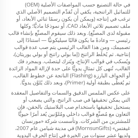
في حالة التصنيع حسب المواصفات الأصلية (OEM)
للتماثيل الراتنجية، يكفي أن تُقدِّم التصميم الأصلي الذي
ترغب في إنتاجه (ويمكن أن يكون رسمًا ثنائي الأبعاد، أو
ملف تصميم ثلاثي الأبعاد CAD، أو نموذجًا ماديًّا؛ وكلها
مقبولة لدى المصنِّع). وبعد ذلك سيقوم المصنِّع بإنشاء قالب
رئيسي — وعادةً ما يكون قالبًا سيليكونيًّا — استنادًا إلى
تصميمك، ومن هذا القالب الرئيسي يتم صب عدة قوالب
إنتاجية. ثم يُخلَط الراتنج (إما بولي راتنج أو بولي يوريثان)،
ويُسكب في قوالب الإنتاج، ويُترك ليتصلب. وبمجرد فك
القالب، تُنهى كل تمثالٍ يدويًّا على حدة لإزالة المواد الزائدة
أو الحواف البارزة (Flashing) الناتجة عن خطوط القالب،
ثم يُغطَّى بطبقة أولية (Primer)، وبعد ذلك يُلوَّن يدويًّا.
على عكس الملمس الدقيق والسمات والتفاصيل المعقدة
التي يمكن تحقيقها في صب الراتنج، والتي يصعب أو
يستحيل تحقيقها باستخدام صب البلاستيك بالحقن، فإن
التعاون مع مُصنِّع قوالب داخلي ومُلوِّنين يُعد أمرًا حيويًّا
للمشترين من الشركات. وتأسست شركة «مورنسان
غيفتس» (MornsunGifts) في مدينة شيامن عام 2007،
ولديها عشر سنوات من الخبرة في إنتاج الحرف اليدوية