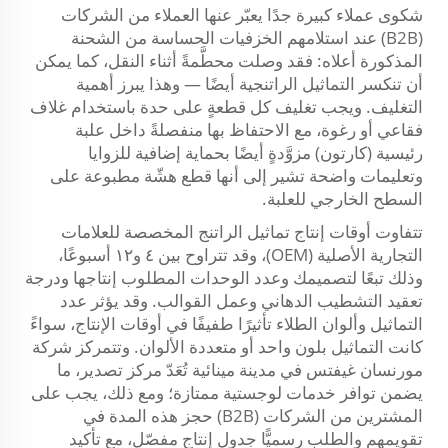
شكوى عملاء كبيرة جدًا يعبّر عنها العملاء من الشركات
(B2B) عند استلامهم الخزفيات الحساسة من الشحنة
المذكورة أعلاه: فقد وصلت محطَّمةً أثناء النقل، كما يمكن
أن تنكسر التماثيل الراتنجية أيضًا — وهذا يبرز أهمية
التغليف. ويجب تغليف كل قطعةٍ على حدة باستخدام غلاف
فقاعي أو رغوة، مع الاحتفاظ بها منفصلةً داخل علبة
رئيسية (كارتون) مزوَّدةٍ أيضًا بحماية إضافية للزوايا
وتعليمات واضحة تشير إلى أنها قطع هشّة مطبوعة على
السطح الخارجي للعلبة.
تتفاوت أوقات إنتاج تماثيل الراتنج المخصصة للعلامات
التجارية الأصلية (OEM)، وقد تتراوح بين ٤ و١٢ أسبوعًا،
وذلك تبعًا لتصميمك وعدد الوحدات المطلوب إنتاجها ودرجة
تعقيد التشطيب الدهاني وعمل القوالب. وقد يؤثر عدد
التماثيل وألوان الطلاء تأثيرًا طفيفًا في أوقات الإنتاج، سواءً
كانت التماثيل بلون واحد أو متعددة الألوان. وتتمركز شركة
مورنسان غيفتس في مدينة مينائية تُعَدّ مركز تصدير، ما
يضمن توافر خدمات لوجستية ممتازة؛ ومع ذلك، يجب على
المشترين من الشركات (B2B) حجز هذه المدة في
تقويمهم والطلب رسميًّا جدول إنتاج مفصّل، مع تأكيد