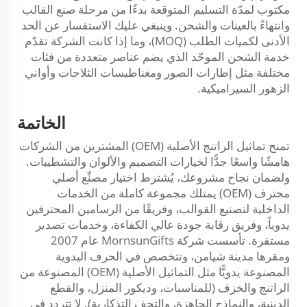
مكتوب لمدّة التسليم المتوقعة بدءًا من مرحلة صنع القالب
وانتهاءً بالعينات والشحن. وينبغي عليك الاستفسار عن الحد
الأدنى لكميات الطلب (MOQ)، وما إذا كانت الشركة تقدّم
خدمة الشحن الموحّد الذي يضم عناصر متعددة من فئات
مختلفة مثل إطارات الصور ومغناطيسات الثلاجات وأواني
الزهور السيراميكية.
الخاتمة
تمنح تماثيل الراتنج الأصلية (OEM) المشترين من الشركات
هامشًا واسعًا جدًّا لخيارات التصميم والألوان والتشطيبات.
ولضمان نجاح مشروعك، يُشترط اختيار مصنِّع أصلي
محترف (OEM) يمتلك مجموعة كاملة من الخدمات
الداخلية لتصنيع القوالب، وفريقًا من الرسامين المحترفين
يدوياً، وفريق رقابة جودة عالي الكفاءة، وخدمات تصدير
مستقرة. تأسست شركة MornsunGifts عام 2007
ومقرها مدينة شيامن، وتتخصص في الحرف اليدوية
المصنوعة يدويًّا مثل التماثيل الأصلية (OEM) المصنوعة من
الراتنج والخزف (للمناسبات، وديكور المنزل، والقطع
الدينية، والنماذج الجاهزة، والتحف التذكارية). لا تتردد في