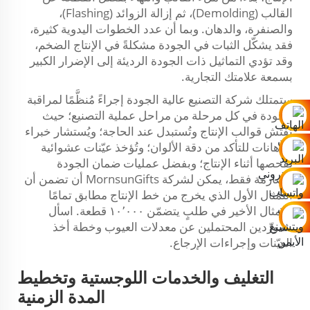
القالب (Demolding)، ثم إزالة الزوائد (Flashing)،
والصنفرة، والدهان. وبما أن عدد الخطوات اليدوية كثيرة،
فقد يشكّل الثبات في الجودة مشكلةً في الإنتاج الضخم،
وقد تؤدي التماثيل ذات الجودة الرديئة إلى الإضرار الكبير
بسمعة علامتك التجارية.
ستمتلك شركة التصنيع عالية الجودة إجراءً مُنظَّمًا لمراقبة
الجودة في كل مرحلة من مراحل عملية التصنيع؛ حيث
تُفتش قوالب الإنتاج وتُستبدل عند الحاجة؛ ويُستشار خبراء
الدهانات للتأكد من دقة الألوان؛ وتُؤخذ عيّنات عشوائية
لفحصها أثناء الإنتاج؛ وبفضل عمليات ضمان الجودة
الصارمة فقط، يمكن لشركة MornsunGifts أن تضمن أن
التمثال الأول الذي يخرج من خط الإنتاج مطابق تمامًا
للتمثال الأخير في طلبٍ يتضمّن ١٠٬٠٠٠ قطعة. اسأل
المورِّدين المحتملين عن معدلات العيوب وخطة أخذ
العيّنات وإجراءات الإرجاع.
التغليف والخدمات اللوجستية وتخطيط
المدة الزمنية