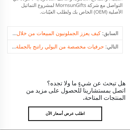
التواصل مع شركة MornsunGifts لمشروع التماثيل
الأصلية (OEM) الخاص بك ولطلب العيّنات.
السابق:
كيف يعزز الجملونيون المبيعات من خلال نماذج الملاعب المخصصة المصنوعة من الراتنج
التالي:
حرفيات مخصصة من البولي راتنج بالجملة للعروض الترويجية الموسمية
هل تبحث عن شيءٍ ما ولا تجده؟
اتصل بمستشارينا للحصول على مزيد من
المنتجات المتاحة.
اطلب عرض أسعار الآن