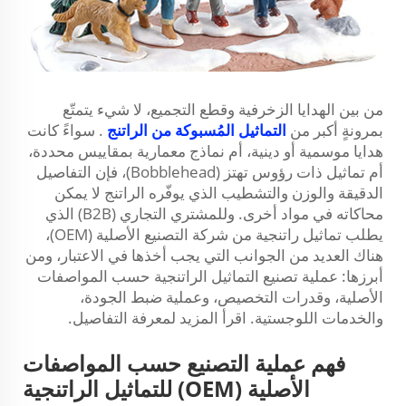
من بين الهدايا الزخرفية وقطع التجميع، لا شيء يتمتّع
بمرونةٍ أكبر من
التماثيل المُسبوكة من الراتنج
. سواءً كانت
هدايا موسمية أو دينية، أم نماذج معمارية بمقاييس محددة،
أم تماثيل ذات رؤوس تهتز (Bobblehead)، فإن التفاصيل
الدقيقة والوزن والتشطيب الذي يوفّره الراتنج لا يمكن
محاكاته في مواد أخرى. وللمشتري التجاري (B2B) الذي
يطلب تماثيل راتنجية من شركة التصنيع الأصلية (OEM)،
هناك العديد من الجوانب التي يجب أخذها في الاعتبار، ومن
أبرزها: عملية تصنيع التماثيل الراتنجية حسب المواصفات
الأصلية، وقدرات التخصيص، وعملية ضبط الجودة،
والخدمات اللوجستية. اقرأ المزيد لمعرفة التفاصيل.
فهم عملية التصنيع حسب المواصفات
الأصلية (OEM) للتماثيل الراتنجية