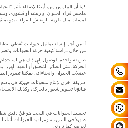
كما أن الملمس مهم أيضًا لإضفاء تأثير "الحيا
ملمس فراء الحيوان أو ريشه أو قشوره. ويست
لمسات مثل طريقة ارتعاش الفراء، تبدو تماثيلن
أ: من أجل إنشاء تماثيل حيوانات تُعطي انطباع
من خلال دراسة كيفية حركة الحيوانات وتصرفا
طريقة واحدة للوصول إلى ذلك هي استخدام و
الحركة، مثل الطائر المُحلِّق أو الفهد الهِرَر
عضلات الحيوان وانحناءاته، يمكننا تصوير الطا
طريقة أخرى لإنتاج منحوتات حيويّة هي وضع ا
فنانوّنا تصوير شعور بالحركة، وكذلك الانسج
طويلاً في التدريب، ومراقبة الحيوانات أثناء ا
لعرضه كما ترونه.