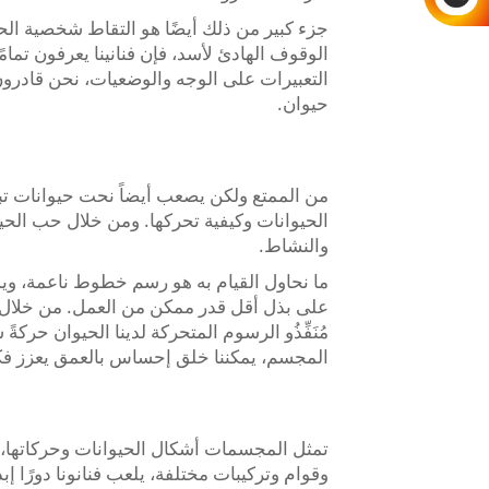
جزء كبير من ذلك أيضًا هو التقاط شخصية الح
الوقوف الهادئ لأسد، فإن فنانينا يعرفون تمامً
التعبيرات على الوجه والوضعيات، نحن قادرون 
حيوان.
من الممتع ولكن يصعب أيضاً نحت حيوانات تبدو
الحيوانات وكيفية تحركها. ومن خلال حب الحيو
والنشاط.
ما نحاول القيام به هو رسم خطوط ناعمة، وي
على بذل أقل قدر ممكن من العمل. من خلال الت
مُنَفِّذُو الرسوم المتحركة لدينا الحيوان حركة
المجسم، يمكننا خلق إحساس بالعمق يعزز فك
تمثل المجسمات أشكال الحيوانات وحركاتها،
وقوام وتركيبات مختلفة، يلعب فنانونا دورًا إ