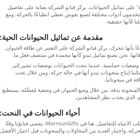
ة" على تماثيل الحيوانات. يركز فنانو الشركة بعناية على تفاصيل
خدمون أدوات مختلفة لصنع نقوش تعطي انطباعًا بالحركة. ومع
ا كأنها حقيقية.
مقدمة عن تماثيل الحيوانات الحية:
ًا بأنها تتحرك، يركز فنانو الشركة على التعبير عن طاقة الحيوان.
تها، نحن نصنع تماثيل تبدو كأنها مجمدة في منتصف فعل ما.
ضعيات حماسية. عندما ننحت الحيوانات بوضعيات تشير إلى
، يمكننا إنتاج منحوتات تبدو أنها في حالة حركة. ومن خلال نحت
قة في منحوتاتنا.
لمنحوتة بدقة. من خلال وضع الحيوان في وضعية مُفضَّلة، يستطيع
ام، الذي يجذب نظر المشاهدين.
أحياء الحيوانات في النحت:
تجسيد الحيوانات في النحت هو فنٌ دقيق يتطلب الانتباه للتفاصيل. هنا في MornsunGifts، يقضى فنانوّنا وقتًا
لحركة، واختبار العديد من المحاولات والمنحوتات قبل اختيار الأفضل