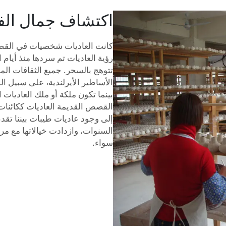
اكتشاف جمال الف
كانت العاديات شخصيات في القص
رؤية العاديات تم سردها منذ أيام ا
تتوهج بالسحر. جميع الثقافات المختلفة لديه
الأساطير الأيرلندية، على سبيل الم
بينما تكون ملكة أو ملك العاديات
القصص القديمة العاديات ككائنات
إلى وجود عاديات طيبات بيننا تق
السنوات، وازدادت خيالاتها مع مر
سواء.