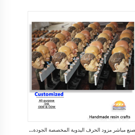
مصنع مباشر مزود الحرف اليدوية المخصصة الجودة العالية المهنية OEM وODM من الراتينج السيراميك الحرف