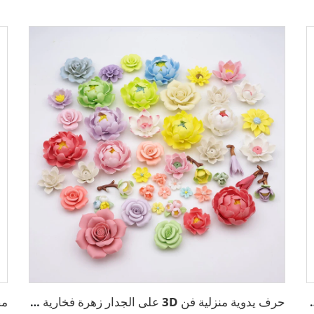
زل تمثال راتنجي نصفي
حرف يدوية منزلية فن 3D على الجدار زهرة فخارية قبور زخرفية