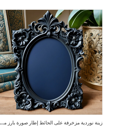
زينة نوردية مزخرفة على الحائط إطار صورة بارز من الراتينج مقاس A4 أسود