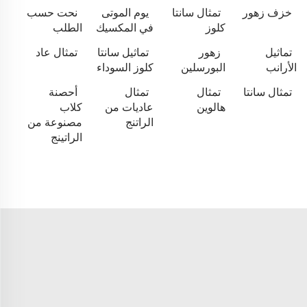
خزف زهور
تمثال سانتا
يوم الموتى
نحت حسب
كلوز
في المكسيك
الطلب
تماثيل
زهور
تماثيل سانتا
تمثال عاد
الأرانب
البورسلين
كلوز السوداء
تمثال سانتا
تمثال
تمثال
أحصنة
هالوين
عاديات من
كلاب
الراتنج
مصنوعة من
الراتينج