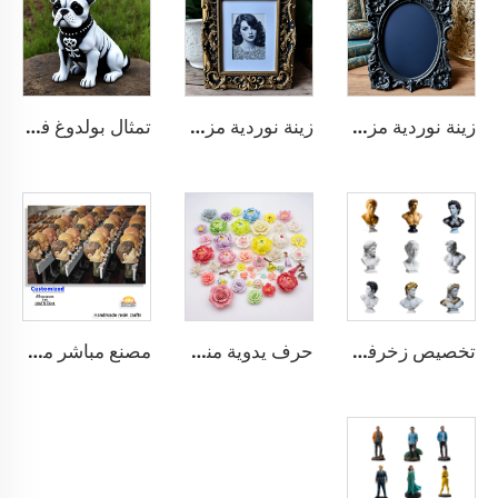
زينة نوردية مزخرفة على الحائط إطار صورة بارز من الراتينج مقاس A4 أسود
زينة نوردية مزخرفة إطار صورة بارز من الراتينج مقاس A4
تمثال بولدوغ فرنسي من مادة الراتنج كديكور ليوم الموتى
تخصيص زخرفة فنية حديثة للمنزل تمثال راتنجي نصفي
حرف يدوية منزلية فن 3D على الجدار زهرة فخارية قبور زخرفية
مصنع مباشر مزود الحرف اليدوية المخصصة الجودة العالية المهنية OEM وODM من الراتينج السيراميك الحرف