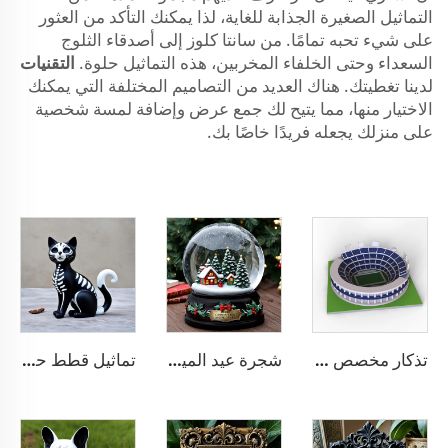
التماثيل الصغيرة الجذابة للغاية، لذا يمكنك التأكد من العثور
على شيء تحبه تمامًا. من سانتا كلوز إلى أصدقاء الثلوج
السعداء وحتى الخلفاء المخربين، هذه التماثيل حلوة.
التقنيات
لدينا تغطيتك. هناك العديد من التصاميم المختلفة التي يمكنك
الاختيار منها، مما يتيح لك جمع عرض وإضافة لمسة شخصية
على منزلك يجعله فريدًا خاصًا بك.
تذكار مخصص صغير نموذج مجسم ملعب رغبي صغير من الراتينج
شجرة عيد الميلاد الراتينجية قرية مصغرة كرة زجاجية ثلجية
تماثيل قطط حيوانات من مادة الراتنج ليوم الموتى المكسيكي