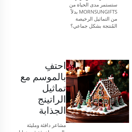
ستستمر مدى الحياة من
MORNSUNGIFTS بدلاً
من التماثيل الرخيصة
المُنتجة بشكل جماعي؟
احتفِ
بالموسم مع
تماثيل
الراتينج
الجذابة
مشاعر دافئة ومليئة