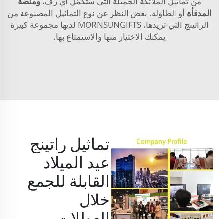
من تماثيل الملائكة الجميلة التي ستكمّل أي رف،
ومنصة
المدفأة
أو الطاولة. بغض النظر عن نوع التماثيل المصنوعة من
الراتينج التي تريدها، MORNSUNGIFTS لديها مجموعة كبيرة
يمكنك الاختيار منها والاستمتاع بها.
تماثيل راتينج
عيد الميلاد
القابلة للجمع
خلال
العطلات