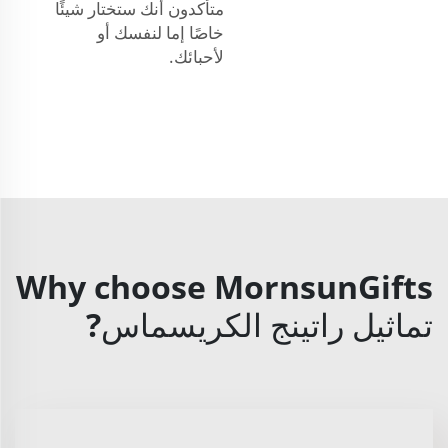
متأكدون أنك ستختار شيئًا
خاصًا إما لنفسك أو
لأحبائك.
Why choose MornsunGifts
تماثيل راتينج الكريسماس?