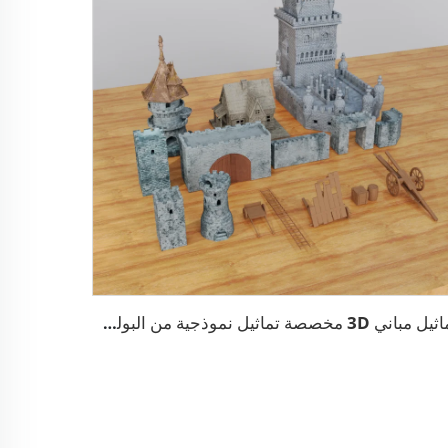
تماثيل مباني 3D مخصصة تماثيل نموذجية من البولي ريزين