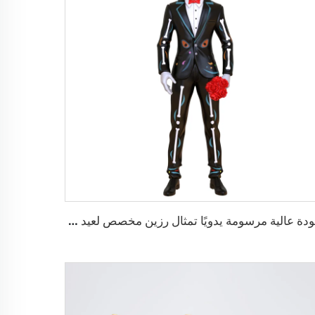
جودة عالية مرسومة يدويًا تمثال رزين مخصص لعيد Todos los Santos زخرفة مكسيكية هيكل عظمي مخصص تمثال جمجمة رجل