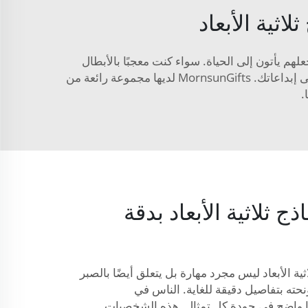
ثية الأبعاد
هم يأتون إلى الحياة. سواء كنت معجبًا بالأبطال
الخارقين، الأميرات أو الحيوانات، يمكنك العثور على تمثال. يمكنك وضع التماثيل في غرفتك كزخارف أو اللعب بها بناءً على إبداعاتك. MornsunGifts لديها مجموعة رائعة من
.
ج ثلاثية الأبعاد بدقة
ية الأبعاد ليس مجرد مهارة بل يتعلق أيضًا بالصبر
ونحته بتفاصيل دقيقة للغاية. الناس في
فنهم، وهذا واضح في جودة كل تمثال. هذه الشخصيات