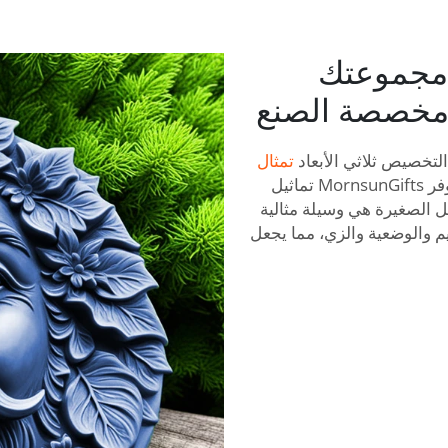
مجموعتك
اد مخصصة الصنع
التخصيص ثلاثي الأبعاد
تمثال
. تماثيل مخصصة ستحبها! توفر MornsunGifts تماثيل
ل الصغيرة هي وسيلة مثالية
يم والوضعية والزي، مما يجعل