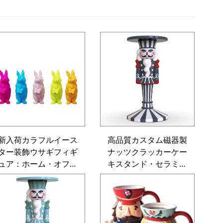
新入荷カラフルイース
高品質カスタム磁器製
ター装飾ウサギフィギ
ナッツクラッカーケー
ュア：ホーム・オフィ
キスタンド・セラミッ
ス向け樹脂製ウサギ
ク製ペパーミントデザ
像、イースターラビッ
ートトレイ（クリスマ
トデコレーション
ス装飾用）