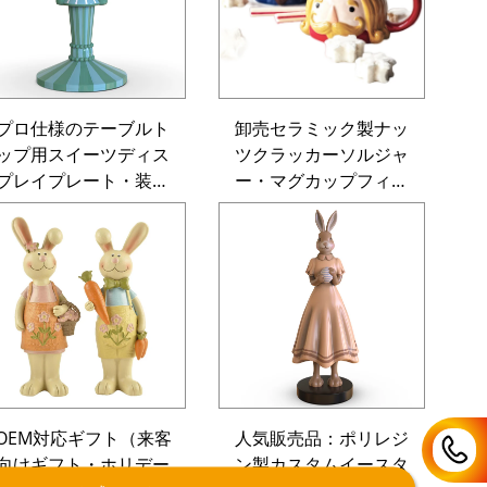
プロ仕様のテーブルト
卸売セラミック製ナッ
ップ用スイーツディス
ツクラッカーソルジャ
プレイプレート・装飾
ー・マグカップフィギ
ペパーミントフィギュ
ュア・3Dカートゥーン
ア形状・カスタムセラ
風磁器製クリスマス装
ミック製クリスマスケ
飾工芸品
ーキホルダー
OEM対応ギフト（来客
人気販売品：ポリレジ
向けギフト・ホリデー
ン製カスタムイースタ