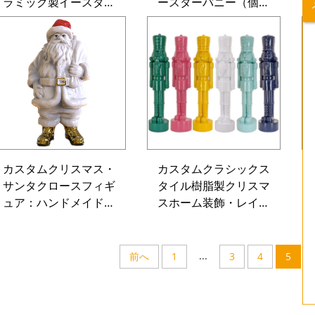
ラミック製イースター
ースターバニー（個別
エッグ＆ウサギ型キャ
カスタマイズ可能）／
ンディージャー（セッ
3Dポーセリン製・環境
ト）、卸売向けホー
配慮型卓上アート装飾
ム・フェスティバル装
品
飾・食品収納容器
カスタムクリスマス・
カスタムクラシックス
サンタクロースフィギ
タイル樹脂製クリスマ
ュア：ハンドメイド陶
スホーム装飾・レイン
器製ホリデーデコレー
ボーカラー・ポリレジ
ション、スカンジナビ
ン純色ナッツクラッカ
アンスタイルホームデ
ー・モーンサンギフト
...
前へ
1
3
4
5
コ、フェスティバルギ
ズ グローバルマーケッ
フトオプション（メー
ト
カー：Mornsun）