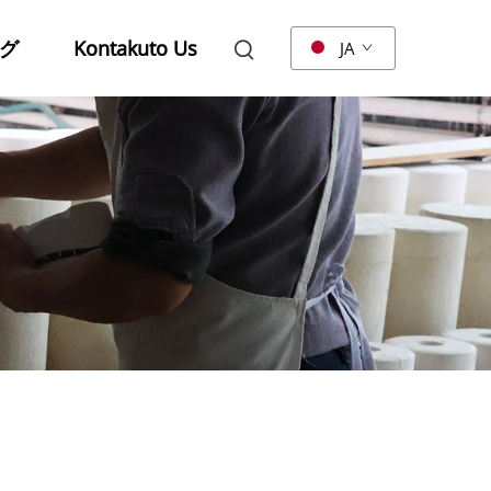
グ
Kontakuto Us
JA