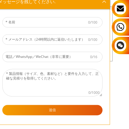
用アニマルギフト）／
ーラビットフィギュ
メッセージを残してください.
卸売向けセンターピー
ア・ホーム用イースタ
スおよびテーブル装飾
ーデコレーション・レ
用樹脂製イースターバ
ジン製バニーステータ
0/100
ニー
ス装飾
0/100
0/16
新デザイン：カスタマ
新登場：タワータイプ
イズ可能なイースター
「ウエストランド・ギ
ラビット／バニー装
フトウェア」製『スタ
飾、ラビットステータ
ー・トレック』スポッ
0/1000
ス、イースター用レジ
クレジンボブルヘッド
ンデコレーション、パ
フィギュア
...
6
7
34
次へ
ーソナライズド3Dレジ
送信
ンイースターバニー