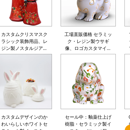
け）
カスタムクリスマスク
工場直販価格 セラミッ
ラシック装飾用品、レ
ク・レジン製ウサギ
ジン製ノスタルジア風
像、ロゴカスタマイズ
サンタクロースフィギ
可能、環境配慮型イー
ュア
スターバニー人形、ホ
ーム・ウェディング装
飾用
カスタムデザインのか
セール中：釉薬仕上げ
わいらしいホワイトセ
樹脂・セラミック製イ