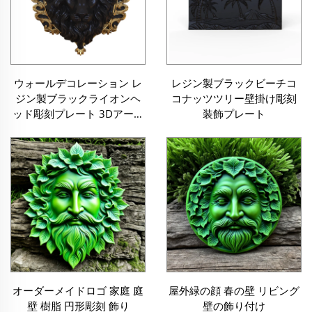
ウォールデコレーション レ
レジン製ブラックビーチコ
ジン製ブラックライオンヘ
コナッツツリー壁掛け彫刻
ッド彫刻プレート 3Dアート
装飾プレート
彫刻
オーダーメイドロゴ 家庭 庭
屋外緑の顔 春の壁 リビング
壁 樹脂 円形彫刻 飾り
壁の飾り付け