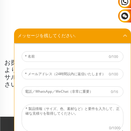
メッセージを残してください.
0/100
お探しの製品が見つかりませんか？
より多くの在庫製品について、当社のコン
0/100
サルタントまでお気軽にお問い合わせくだ
さい。
0/16
今すぐお見積もりを依頼
0/1000