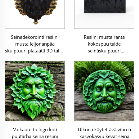
Seinädekorointi resiini
Resiini musta ranta
musta leijonanpää
kokospuu taide
skulptuuri plataatti 3D taide
seinäskulptuuri
skulptuuri
dekorointiplaatteisto
Mukautettu logo koti
Ulkona käytettävä vihreä
puutarha seinä resiini
kasvokasvu kevät seinä