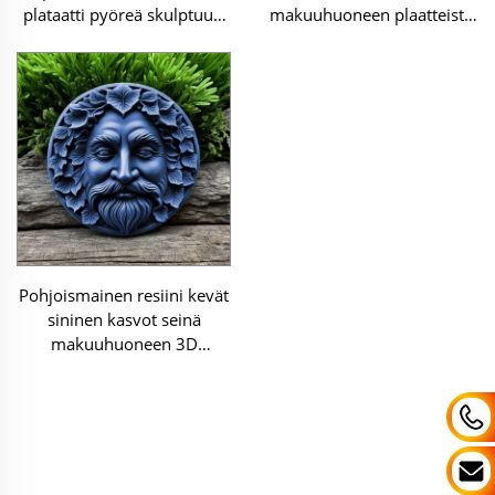
plataatti pyöreä skulptuuri
makuuhuoneen plaatteisto
dekoraatio
koriste
Pohjoismainen resiini kevät
sininen kasvot seinä
makuuhuoneen 3D
taideplaatet