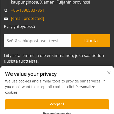
kaupunginosa, Xiamen, Fuijanin provinssi
+86-18965837951
[email protected]
Pysy yhteydessä
Lähetä
Liity listallemme ja ole ensimmäinen, joka saa tiedon
uusista tuotteista.
We value your privacy
We use cookies and similar tools to provide our services. If
you don't want to accept all cookies, click Personalize
cookies.
Tekijänoikeudet © Xiamen Mornsun Industrial Co., Ltd.
Kaikki oikeudet pidätetään
Accept all
Tietoja
Ota yhteyttä
Tietosuojakäytäntö
BLOGI
Personalize cookies