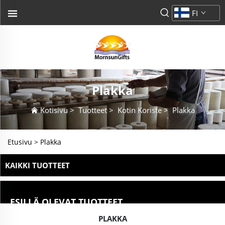
FI
Plakka
Kotisivu
>
Tuotteet
>
Kotin Koriste
>
Plakka
Etusivu >
Plakka
KAIKKI TUOTTEET
ESILLÄ OLEVAT TUOTTEET
PLAKKA