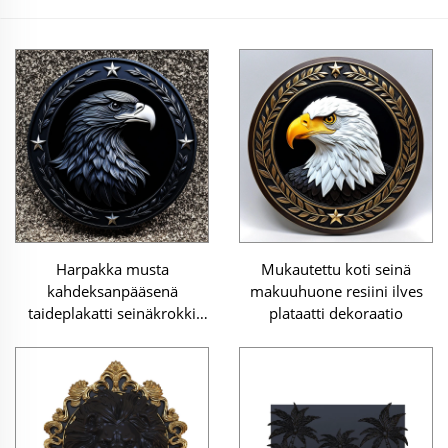
Harpakka musta
Mukautettu koti seinä
kahdeksanpääsenä
makuuhuone resiini ilves
taideplakatti seinäkrokki
plataatti dekoraatio
skulptuuri ornamentti