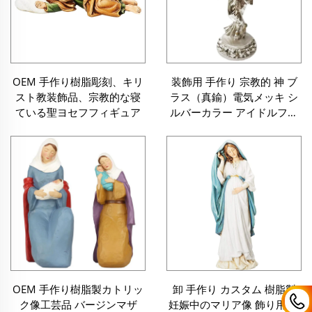
OEM 手作り樹脂彫刻、キリ
装飾用 手作り 宗教的 神 ブ
スト教装飾品、宗教的な寝
ラス（真鍮）電気メッキ シ
ている聖ヨセフフィギュア
ルバーカラー アイドルフィ
ギュア 樹脂製 主（ロード）
ラダクリシュナ像
OEM 手作り樹脂製カトリッ
卸 手作り カスタム 樹脂製
ク像工芸品 バージンマザ
妊娠中のマリア像 飾り用 宗