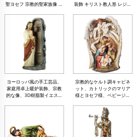
聖ヨセフ 宗教的聖家族像 幼
装飾 キリスト教人形 レジン
きイエス人形付き
製記念品 ギフト 工芸品
ヨーロッパ風の手工芸品、
宗教的なケルト調キャビネ
家庭用卓上暖炉装飾、宗教
ット、カトリックのマリア
的な像、3D樹脂製イエス・
様とヨセフ様、ベビージー
ノックフィギュア装飾
ザス、ポリレジン製ナチビ
ティ、守護天使フィギュ
ア、ホーリーファミリー像