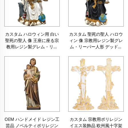
カスタム ハロウィン用 白い
カスタム 聖死の聖人 ハロウ
聖死の聖人 像 王座に座る宗
ィン 像 宗教用レジン製グレ
教用レジン製グレム・リー
ム・リーパー人形 デッドブ
パー彫刻 サンタ・ムエルテ
ラックデー サンタ・ムエル
人形
テ彫刻
OEM ハンドメイド レジン工
カスタム 宗教用ポリレジン
芸品 ノベルティポリレジン
イエス装飾品 欧州風十字架