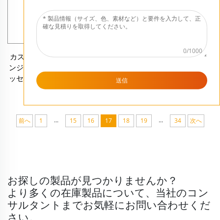
0/1000
カスタムクラフト アーチャ
カスタムクラフト ファミリ
ンジェル 聖ガブリエル像 メ
ーフェイスコレクション装
ッセージャーアンgel 神聖な
飾 ナチビティ 宗教像 ポリレ
送信
フィギュア
ジン製ヤシの木 聖家族 イエ
スフィギュアセット
...
...
前へ
1
15
16
17
18
19
34
次へ
お探しの製品が見つかりませんか？
より多くの在庫製品について、当社のコン
サルタントまでお気軽にお問い合わせくだ
さい。