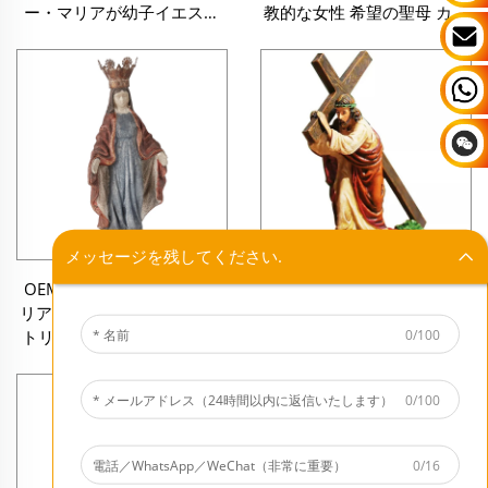
ー・マリアが幼子イエスを
教的な女性 希望の聖母 カト
抱くフィギュアン 宗教ギフ
リックフィギュア
ト 聖家族の彫刻
メッセージを残してください.
OEM 手作り 樹脂製 聖母マ
カスタムポリレジン製塗装
リア像 冠を取り外し可能 カ
宗教オーナメント、聖なる
0/100
トリック宗教ギフト 神の母
卓上カトリック装飾像、レ
フィギュア 彫刻
ジン製イエス・クロスを持
つ十字架フィギュア
0/100
0/16