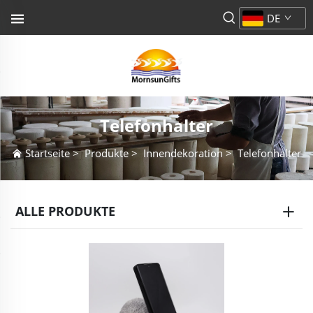
DE
Telefonhalter
Startseite
>
Produkte
>
Innendekoration
>
Telefonhalter
ALLE PRODUKTE