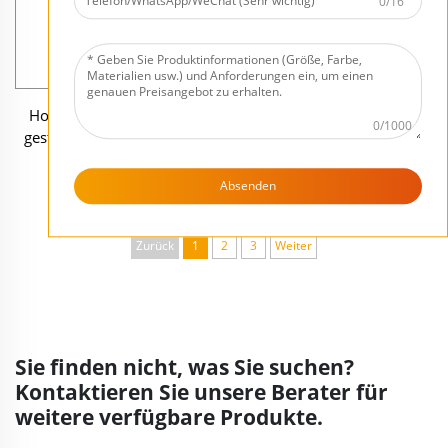
0/16
Hochwertige, individuell
Individuell gestaltbare
0/1000
gestaltbare Hoodie-Corgi-
Farbstatue eines Fußball-
Keramikstatue –
Löwen zur
Großhandel, individuell
Weltmeisterschaft aus Harz
Absenden
gestaltbare Boutique-
– Großhandel, individuell
Keramikstatue,
gestaltbare Boutique-Figur,
Kunsthandwerk für den
Zurück
1
2
3
Kunsthandwerk für den
Weiter
europäischen Markt
europäischen Markt
Sie finden nicht, was Sie suchen?
Kontaktieren Sie unsere Berater für
weitere verfügbare Produkte.