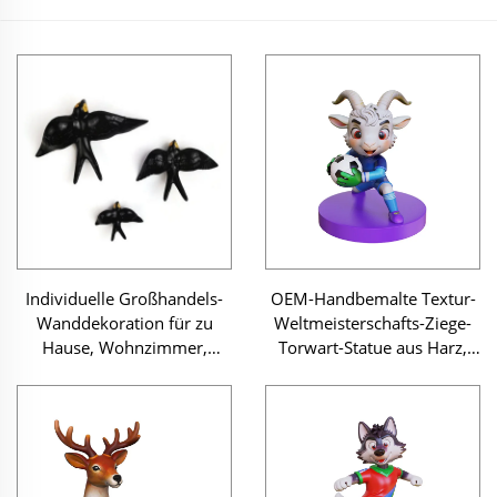
Individuelle Großhandels-
OEM-Handbemalte Textur-
Wanddekoration für zu
Weltmeisterschafts-Ziege-
Hause, Wohnzimmer,
Torwart-Statue aus Harz,
tierische 3D-
Großhandel, individuell
Wandanhänger,
anpassbar, hochwertiges
Kunstskulptur, einzigartiges
Kunsthandwerk für den
Keramik-Schwalben-
europäischen Markt
Statuen-Set