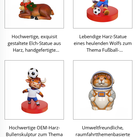
Hochwertige, exquisit
Lebendige Harz-Statue
gestaltete Elch-Statue aus
eines heulenden Wolfs zum
Harz, handgefertigte
Thema Fußball-
Skulptur für Wohnraum-
Weltmeisterschaft –
Dekoration, Geschenk-
Großhandelsartikel,
Kollektion, Garten-
individuell anpassbar,
Schmuck, luxuriöse
hochwertige Kunst- und
Individualanfertigung
Bastelfigur für den
europäisch-amerikanischen
Markt
Hochwertige OEM-Harz-
Umweltfreundliche,
Bullenskulptur zum Thema
raumfahrtthemenbasierte