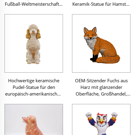
Fußball-Weltmeisterschaft –
Keramik-Statue für Hamster
kundenspezifische
– Großhandel, individuell
Tierstatue als Geschenk,
gestaltbar, hochwertige
Wohnaccessoire und
Keramik-Statue als
Sammlerstück für
Kunsthandwerk für den
Sportbegeisterte
europäischen Markt
Hochwertige keramische
OEM-Sitzender Fuchs aus
Pudel-Statue für den
Harz mit glänzender
europäisch-amerikanischen
Oberfläche, Großhandel,
Markt – langfristige
individuell anpassbares
Zusammenarbeit,
hochwertiges Tierfigürchen
Großhandel, individuell
aus Harz als
gestaltbar, Premium-
Kunsthandwerk für
Kunstfigur
personalisierte Dekoration