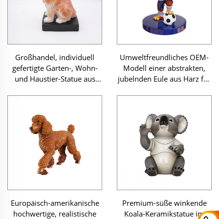
Großhandel, individuell
Umweltfreundliches OEM-
gefertigte Garten-, Wohn-
Modell einer abstrakten,
und Haustier-Statue aus
jubelnden Eule aus Harz für
Harz als Dekorationsobjekt
den europäischen und
– lebensechte
amerikanischen Markt,
handgearbeitete Harzfigur
Großhandel, individuell
eines Golden Retriever
anpassbares hochwertiges
Figürchen aus Harz als
Kunsthandwerk
Europäisch-amerikanische
Premium-süße winkende
hochwertige, realistische
Koala-Keramikstatue im