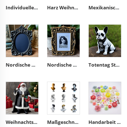
Individuelles Mini-Souvenir Miniatur-Rugby-Stadion Resin-Skulpturmodell
Harz Weihnachtsbaum Mini-Dorf Glas Schneeball
Mexikanischer Totentag Tier Harz-Katzenfiguren Dekoration
Nordische Dekoration verziert Wand A4 3D-Harzprägung schwarzer Fotorahmen
Nordische Wohnaccessoires verziert A4 3D-Harzprägung Bilderrahmen
Totentag Statue Harz Französischer-Bulldoggen-Figuren Dekor
Weihnachtsfigur Afrikanischer schwarzer Weihnachtsmann Deko für den Schreibtisch
Maßgeschneiderte moderne Wohnkunstdecoration aus Harzfigur-Büsten-Skulpturen
Handarbeit Zuhause Wand 3D-Kunst Porzellanblume Gräber dekorativ