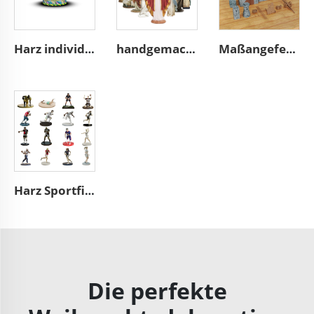
Harz individuelle Eierkorbdekoration Einrichtungsaccessoires Ostergeschenke
handgemachte christliche Resin-Handarbeitsfiguren katholisches Geschenk
Maßangefertigte 3D-Gebäudemodellfigürchen aus Polyresin-Modellfigürchen
Harz Sportfigurin American Football NFL Action Spielzeugfigur
Die perfekte