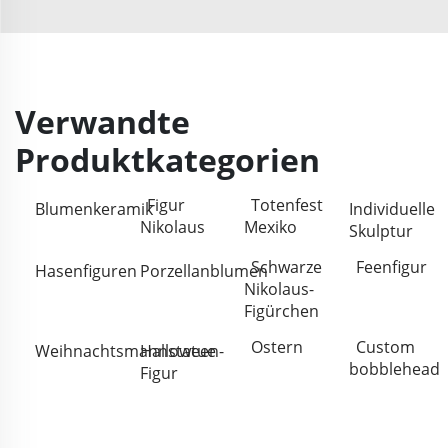
Verwandte
Produktkategorien
Figur
Totenfest
Blumenkeramik
Individuelle
Nikolaus
Mexiko
Skulptur
Schwarze
Feenfigur
Hasenfiguren
Porzellanblumen
Nikolaus-
Figürchen
Ostern
Custom
Weihnachtsmannstatue
Halloween-
bobblehead
Figur