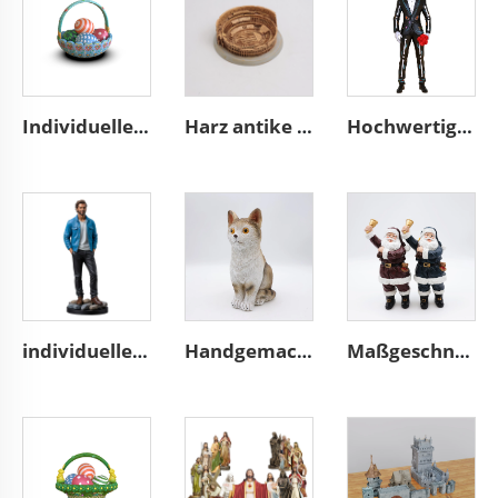
Individueller Harz-Ostergeschenke-Ostereikorb-Dekoration
Harz antike Architektur, maßgeschneidertes Gebäude des Kolosseums
Hochwertige Handgemalte Totenkopf-Ansatz Statue aus Resin, Mexikanische Dekoration, Skelett, Anpassbarer Schädel, Mann Figurine
individuelles Harz-Kunstwerk Miniatur-Aktionfigur Figürchen
Handgemachtes Wohnzubehör Tierstatue aus Resin, niedliches braunes Katzenfigürchen
Maßgeschneiderte Weihnachtsdekoration Harzmikro-Nikolausfigur