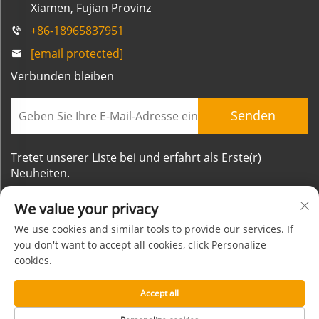
Xiamen, Fujian Provinz
+86-18965837951
[email protected]
Verbunden bleiben
Senden
Tretet unserer Liste bei und erfahrt als Erste(r)
Neuheiten.
We value your privacy
We use cookies and similar tools to provide our services. If
you don't want to accept all cookies, click Personalize
cookies.
Urheberrecht © Xiamen Mornsun Industrial Co., Ltd.
Alle Rechte vorbehalten
Accept all
Über uns
Kontakt
Datenschutzrichtlinie
Blog