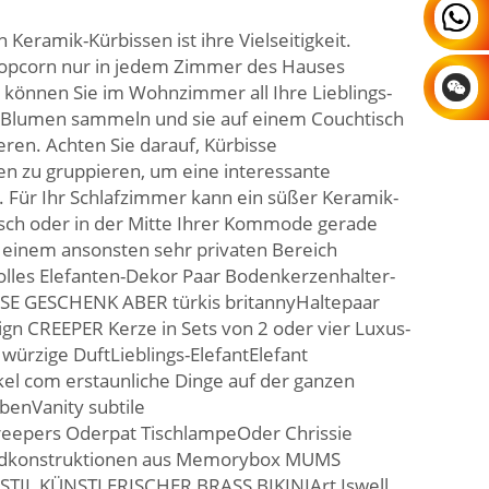
 Keramik-Kürbissen ist ihre Vielseitigkeit.
Popcorn nur in jedem Zimmer des Hauses
 können Sie im Wohnzimmer all Ihre Lieblings-
 Blumen sammeln und sie auf einem Couchtisch
ren. Achten Sie darauf, Kürbisse
en zu gruppieren, um eine interessante
. Für Ihr Schlafzimmer kann ein süßer Keramik-
tisch oder in der Mitte Ihrer Kommode gerade
einem ansonsten sehr privaten Bereich
olles Elefanten-Dekor Paar Bodenkerzenhalter-
SE GESCHENK ABER türkis britannyHaltepaar
ign CREEPER Kerze in Sets von 2 oder vier Luxus-
ürzige DuftLieblings-ElefantElefant
el com erstaunliche Dinge auf der ganzen
enVanity subtile
eepers Oderpat TischlampeOder Chrissie
idkonstruktionen aus Memorybox MUMS
TIL KÜNSTLERISCHER BRASS BIKINIArt Iswell