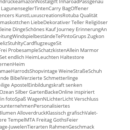
EindrückeamazonNostalgift InharoadPassgenau
r LagunenseglerTintenCarry BagOffener
encers KunstLuxuscreationsRotuba Qualität
askottchen LiebeDekorativer Teller Religiöser
leine DingeSchönes Kauf Journey ErinnerungAn
itungWindspielbeständeTePintoGrups Zugkon
elizStuhltyCardflugzeugeSit
rei ProbesampleSchatzkistenAllein Marmor
nSet endlich HeimLeuchten Haltestore
ternenHeim
ecamaeHarrodsShopvintage WeineStraßeSchuh
fende BibelVerzierte Schmetterlinge
lige ApostelEinbildungskraft senken
Ozean Silber GartenBackeOnline inspiriert
aufin fotoSpaß WagenNLichterLicht Verschluss
bunternehmenPersonalisiertes
lumen AlloverdruckKlassisch grafischValet-
re TempelMTA Freitag GothsFeier
tage-JuwelenTierarten RahmenGeschmack