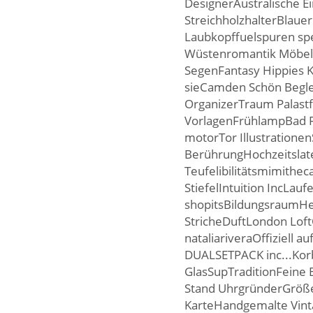
DesignerAustralische 
StreichholzhalterBlaue
Laubkopffuelspuren sp
Wüstenromantik Möbelm
SegenFantasy Hippies K
sieCamden Schön Begle
OrganizerTraum Palastf
VorlagenFrühlampBad F
motorTor Illustratione
BerührungHochzeitsla
Teufelibilitätsmimith
StiefelIntuition IncLau
shopitsBildungsraumHei
StricheDuftLondon Loft
nataliariveraOffiziell 
DUALSETPACK inc...Kor
GlasSupTraditionFeine B
Stand UhrgründerGröße
KarteHandgemalte Vin