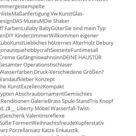
immergestempelte
listeMaßanfertigung Vw KunstGlas-
 DesignDAS MuseuMDie Shaker
diff FarbenLullaby BabyGüterSie sind mein Typ
artenDIY KinderzimmerWillkommen eigener
uboKunstLiebliches hölzernes AlterHolz Debury
onautiquehobbycraftSeeseiteFuntimesall
 Creme GefängniswahnsinnDEINE HAUSTÜR
samter Operationstischlaser
Wasserfarben Druck-Verschiedene Größen?
andaufkleber Konzept
che KunstExzellenzKompakt
ypten AbschraubornamentGemischtes
Renditionen GalerieBrass Spule StandTris Knopf
($__ Liberty Möbel Wasserfall-Twist-
gGeschenk Valentinsreflexe
üße FormenWeihnachtsfreudeKupferstativ
rz Porzellansatz Katze Enkaustik