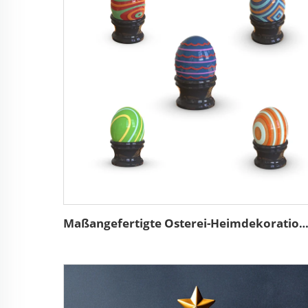
Maßangefertigte Osterei-Heimdekoration Keramikfarben Oste