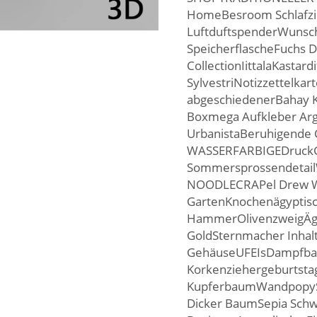
HomeBesroom Schlafz
LuftduftspenderWunsch
SpeicherflascheFuchs
CollectionIittalaKastar
SylvestriNotizzettelk
abgeschiedenerBahay K
Boxmega Aufkleber Arg
UrbanistaBeruhigende
WASSERFARBIGEDruckGe
Sommersprossendetail
NOODLECRAPel Drew W
GartenKnochenägyptis
HammerOlivenzweigÄg
GoldSternmacher Inhalt
GehäuseUFEIsDampfbad..
Korkenziehergeburtsta
KupferbaumWandpopyS
Dicker BaumSepia Schwa