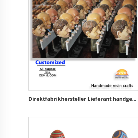
Direktfabrikhersteller Lieferant handgemacht individuell hochwertig professionell OEM und ODM Resin-Keramik-Handarbeiten