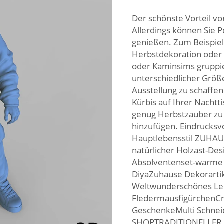
Der schönste Vorteil von
Allerdings können Sie 
genießen. Zum Beispiel
Herbstdekoration oder
oder Kaminsims gruppie
unterschiedlicher Größ
Ausstellung zu schaffen
Kürbis auf Ihrer Nacht
genug Herbstzauber zu 
hinzufügen. Eindrucksv
Hauptlebensstil ZUHAU
natürlicher Holzast-Des
Absolventenset-warme w
DiyaZuhause Dekorartik
Weltwunderschönes Leb
FledermausfigürchenCr
GeschenkeMulti Schne
SHOPTRADITIONELLER S