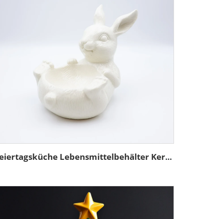
Feiertagsküche Lebensmittelbehälter Keramik Ostern weißer Hase Schüssel