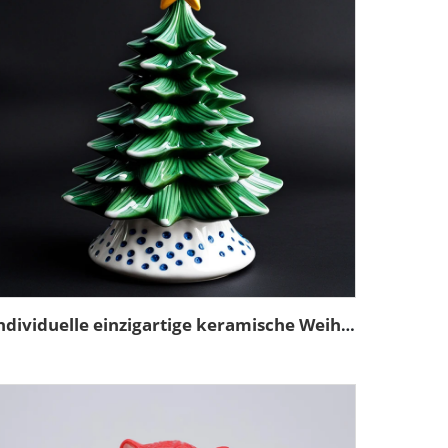
Individuelle einzigartige keramische Weihnachtsbaum-Figur-Schmuck-Geschenke