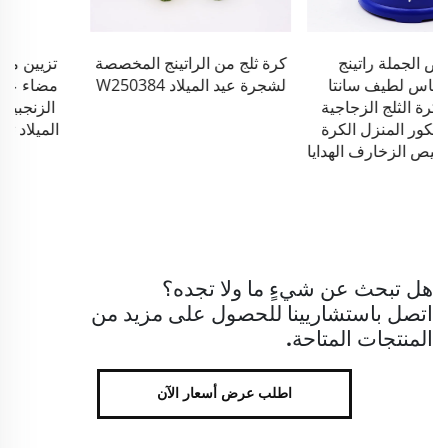
كرة ثلج من الراتينج المخصصة
تزيين منزلي مخصص كبير
لشجرة عيد الميلاد W250384
مضاء على شكل بيت كعك
الزنجبيل، زينة معلقة لعيد
الميلاد تباع بالجملة وبشكل
ساخن
هل تبحث عن شيءٍ ما ولا تجده؟
اتصل باستشاريينا للحصول على مزيد من
المنتجات المتاحة.
اطلب عرض أسعار الآن