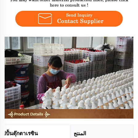
المنتج
รูปปั้นตุ๊กตาเรซิน