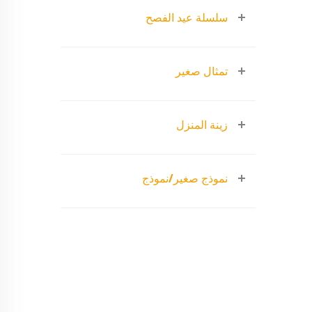
سلسلة عيد الفصح
تمثال صغير
زينة المنزل
نموذج صغير/نموذج