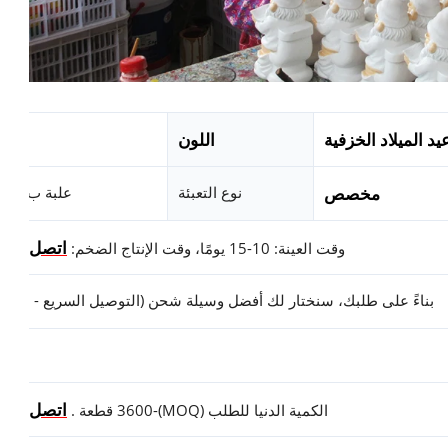
اللون
يد الميلاد الخزفية
مخصص
نوع التعبئة
علبة بROWN أو تغليف مخصص
اتصل بنا ل
وقت العينة: 10-15 يومًا، وقت الإنتاج الضخم:
بناءً على طلبك، سنختار لك أفضل وسيلة شحن (التوصيل السريع - الإبحار
اتصل بنا ل
الكمية الدنيا للطلب (MOQ)-3600 قطعة .