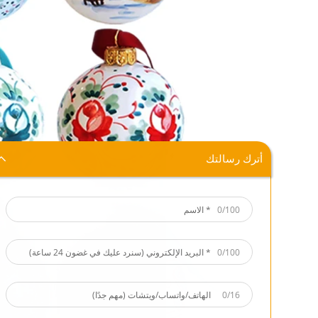
أترك رسالتك
0/100
0/100
0/16