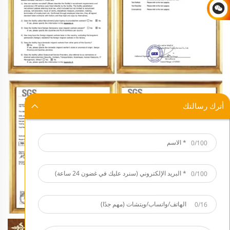
أترك رسالتك
0/100
0/100
0/16