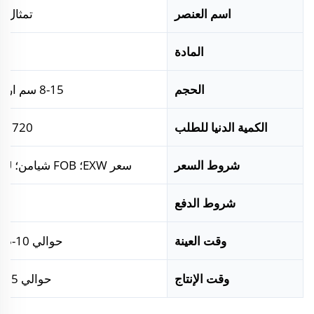
اسم العنصر
تمثال 
المادة
الحجم
8-15 سم ارتفاعًا، يمكن تخصيصها
الكمية الدنيا للطلب
720 قطعة، قابلة للمفاوضة
شروط السعر
سعر EXW؛ FOB شيامن؛ DDU؛ CNF؛ CIF؛ DDP
شروط الدفع
وقت العينة
حوالي 10-15 يومًا، قابل للتفاوض
وقت الإنتاج
حوالي 55 يومًا، قابلة للمفاوضة