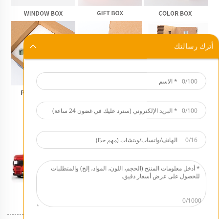
أترك رسالتك
0/100
0/100
0/16
0/1000