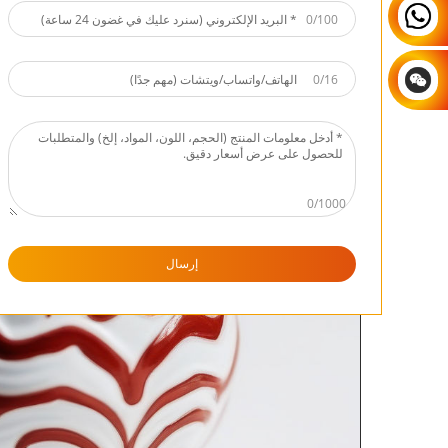
0/100
0/16
0/1000
إرسال