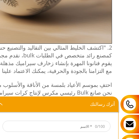
2. "اكتشف الخليط المثالي بين التقاليد والتصنيع حسب الطلب مع كرات عيد الميلاد الخزفية الفاخرة الخاصة بنا.
كمصنع رائد متخصص في الطلبات bulk، نقدم مجموعة من التصاميم المخصصة لتلبية احتياجاتك الفريدة.
يقوم فنانونا المهرة بإنشاء زخارف سيراميك مذه
مع التزامنا بالجودة والحرفية، يمكنك الاعتماد علين
احتفِ بموسم الأعياد بلمسة من الأناقة والأسلوب م
نحن صانع Bulk رئيسي مكرس لإنتاج كرات سيراميك استثنائية ومصممة بشكل فريد تبرز بين غيرها.
سواء كنت تحتاج إلى طلب كبير أو تصميم فريد من 
أترك رسالتك
ثق بنا لتحصل على كرات عيد الميلاد السيراميكية
0/100