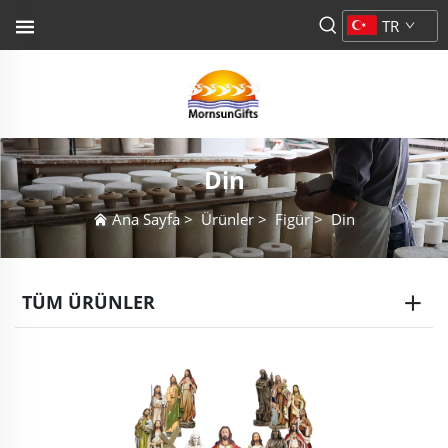
TR
Din
Ana Sayfa
>
Ürünler
>
Figür
>
Din
TÜM ÜRÜNLER