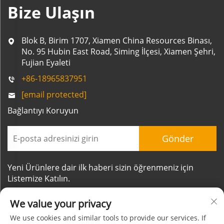
Bize Ulaşın
Blok B, Birim 1707, Xiamen China Resources Binası,
No. 95 Hubin East Road, Siming İlçesi, Xiamen Şehri,
Fujian Eyaleti
+86-18965837951
[email protected]
Bağlantıyı Koruyun
Gönder
Yeni Ürünlere dair ilk haberi sizin öğrenmeniz için
Listemize Katılın.
We value your privacy
We use cookies and similar tools to provide our services. If