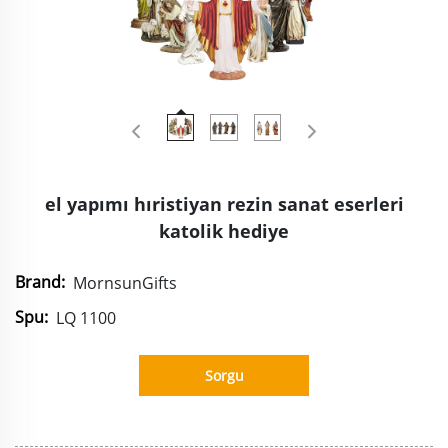
el yapımı hıristiyan rezin sanat eserleri
katolik hediye
Brand:
MornsunGifts
Spu:
LQ 1100
Sorgu