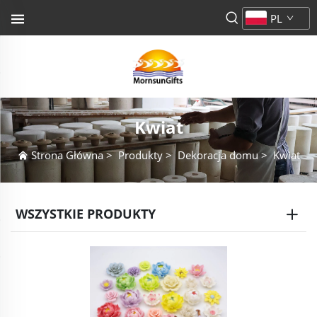
PL
Kwiat
Strona Główna
>
Produkty
>
Dekoracja domu
>
Kwiat
WSZYSTKIE PRODUKTY