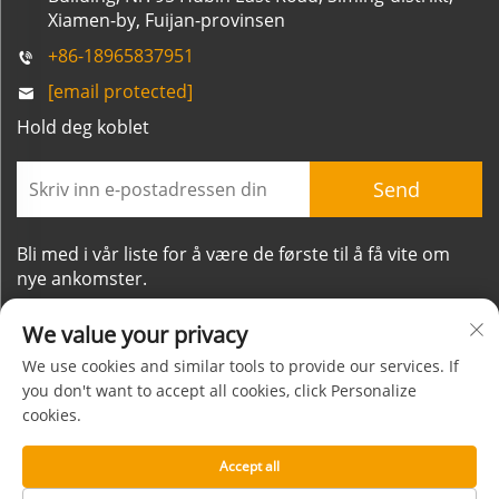
Xiamen-by, Fuijan-provinsen
+86-18965837951
[email protected]
Hold deg koblet
Send
Bli med i vår liste for å være de første til å få vite om
nye ankomster.
We value your privacy
We use cookies and similar tools to provide our services. If
you don't want to accept all cookies, click Personalize
cookies.
Opphavsrett © Xiamen Mornsun Industrial Co., Ltd. Alle
rettigheter forbeholdt
Accept all
Om
KONTAKT
Personvernpolicy
Blogg