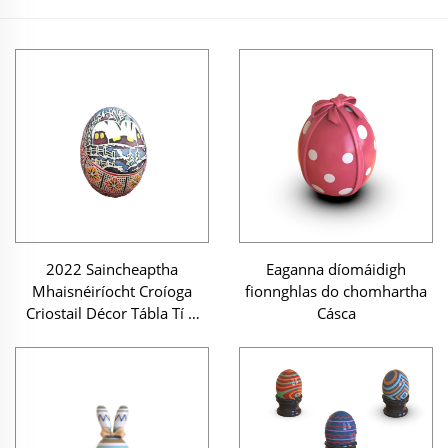
2022 Saincheaptha
Eaganna díomáidigh
Mhaisnéiríocht Croíoga
fionnghlas do chomhartha
Criostail Décor Tábla Tí &
Cásca
Muiríoch Foirm Choiste
Oibre Cásca Ornáid
Reiteacha & Dealbha
Uibheach Décoráide