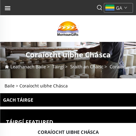
GA
Coraíocht uibhe Chásca
Leathanach Baile
>
Táirgí
>
Sraith an Cháisc
>
Coraíocht uibhe Chásca
Baile >
Coraíocht uibhe Chásca
GACH TÁIRGE
TÁIRGÍ FEATURED
CORAÍOCHT UIBHE CHÁSCA