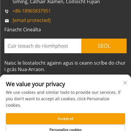
Siming, Cathair Xiamen, Coitíocht Fujian
+86-18965837951
[email protected]
Fánacht Cineálta
SEOL
Naisc le liostaíocht againn agus is ceann scríbe do chur
i gcás Nua-Arraon.
We value your privacy
We use cookies and similar tools to provide our services. If
you don't want to accept all cookies, click Personalize
cookies.
Cóipcheart © Xiamen Mornsun Industrial Co.,Ltd. Gach
ceart ar cosaint
Accept all
Faoin
Teagmháil
Beartas Príobháideachta
Blog
Personalize cookies