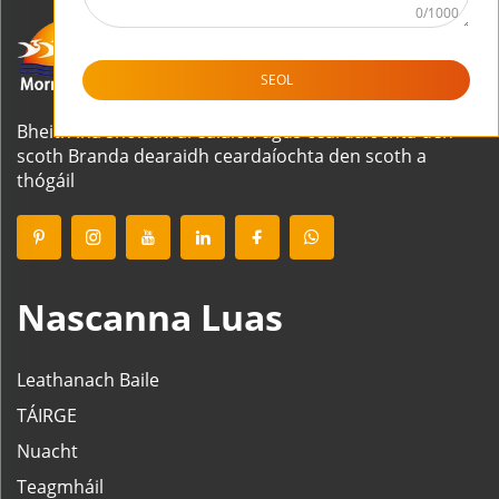
0/1000
SEOL
Bheith ina sholáthraí ealaíon agus ceardaíochta den
scoth Branda dearaidh ceardaíochta den scoth a
thógáil
Nascanna Luas
Leathanach Baile
TÁIRGE
Nuacht
Teagmháil