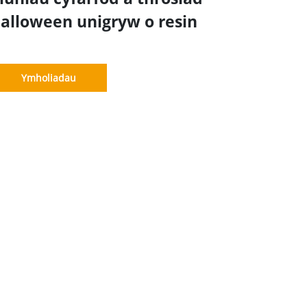
alloween unigryw o resin
Ymholiadau