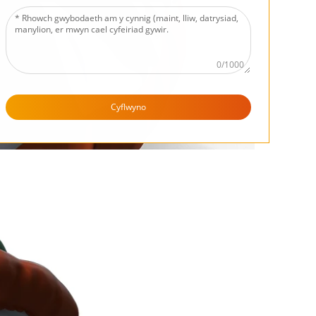
0/1000
Cyflwyno