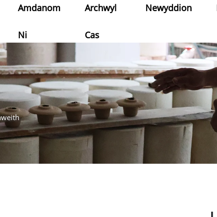
Amdanom
Archwyl
Newyddion
Ni
Cas
hweith
L