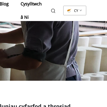
Blog
Cysylltwch
CY
â Ni
luniau cyfarfod a throsiad