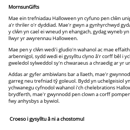
MornsunGifts
Mae ein trefniadau Halloween yn cyfuno pen clŵn unigr
a'r thriler o'r dyddiad. Mae'r gwyn a gynhyrchwyd gy
y clŵn yn cael ei wneud yn ehangach, gydag wyneb yn 
llwyr yr awyrennau Halloween.
Mae pen y clŵn wedi'i gludio'n wahanol ac mae effaith 
arbennigol, sydd wedi ei gysylltu clyno â'r corff bêl i
gweledol sylweddol sy'n chwaraeus a chraedig ar yr u
Addas ar gyfer ambiwlans bar a llaeth, mae'r gwynnodd
garreg neu trefniad tŷ goleuol. Bydd yn uchelgeisiol
ychwanegu cyfnodol wahanol i'ch chelebrations Hallowe
brydferth, mae'r gwynnodd pen clown a corff pompen
fwy anhysbys a bywiol.
Croeso i gysylltu â ni a chostomu! 