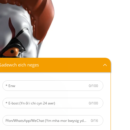
Gadewch eich neges
0/100
0/100
0/16