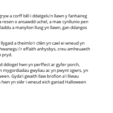
yw a corff bêl i ddatgelu'n llawn y fanhaireg
da resen o ansawdd uchel, a mae cynllunio pen
laddu a manylion llusg yn llawn, gan ddangos
llygaid a theimlo'r clŵn yn cael ei wneud yn
 ychwanegu i'r effaith anhysbys, creu amheuaeth
n pryd.
 ddiogel hwn yn perffect ar gyfer porch,
 ym mygordiadau gwyliau ac yn pwynt sgwrs, yn
en. Gyda'i gwaith llaw brofion a'i lliwau
 hwn yn siŵr i wneud eich ganiad Halloween